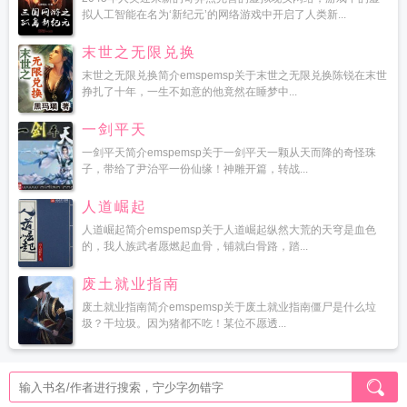
拟人工智能在名为‘新纪元’的网络游戏中开启了人类新...
末世之无限兑换
末世之无限兑换简介emspemsp关于末世之无限兑换陈锐在末世
挣扎了十年，一生不如意的他竟然在睡梦中...
一剑平天
一剑平天简介emspemsp关于一剑平天一颗从天而降的奇怪珠
子，带给了尹治平一份仙缘！神雕开篇，转战...
人道崛起
人道崛起简介emspemsp关于人道崛起纵然大荒的天穹是血色
的，我人族武者愿燃起血骨，铺就白骨路，踏...
废土就业指南
废土就业指南简介emspemsp关于废土就业指南僵尸是什么垃
圾？干垃圾。因为猪都不吃！某位不愿透...