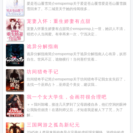
爱是苍山覆雪简介emspemsp关于爱是苍山覆雪爱是苍山覆雪颜
雪回来了。不二城里关于她的传闻很多...
宠妻入怀：重生娇妻有点甜
宠妻入怀重生娇妻有点甜简介emspemsp上一世，她识人不清，
错把小人当闺蜜。有幸再来一次，宁浅决定...
诡异分解指南
诡异分解指南简介emspemsp关于诡异分解指南人心有异，妖邪
自生。世风不正，诡物横行！当何善狞笑着...
坊间猎奇手记
坊间猎奇手记简介emspemsp关于坊间猎奇手记我女友失踪了，
去找一个巫师占卜，巫师是个美女，建议我...
我一个女大学生，会画符很合理吧
＋＋我叫陈曦，接连几天梦到了父母跳楼自杀，他们空洞的眼神
让我险些崩溃！在遇到师父后，才知道我是被人下了咒，为了
解...
三国网游之孤岛新纪元
2045年人类迎来新的奇异点完善的虚拟现实网络，游戏中的虚