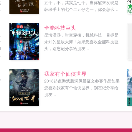
气
五个，不，其实是七个。当你醒来发现是
。
韩琛手上的七个二五仔之一，你会怎么
。
做？且看周瑜如何玩转无间道开始的港综
抽
世界。财富，地位，香车，豪宅，舍不舍
全能科技巨头
得？白与黑，罪恶还是良善，谁来评判？
逍
星海漫游，时空穿梭，机械科技，目标是
周瑜拍了拍他的肩膀，笑了笑没事的，这
一
未知的星辰大海！如果您喜欢全能科技巨
天翻不了。如果您喜欢港综之无间道，别
却
头，别忘记分享给朋友...
忘记分享给朋友...
娘
神
我家有个仙侠世界
形
壁
2018起点游戏脑洞风暴征文参赛作品如果
才
，
您喜欢我家有个仙侠世界，别忘记分享给
朋友...