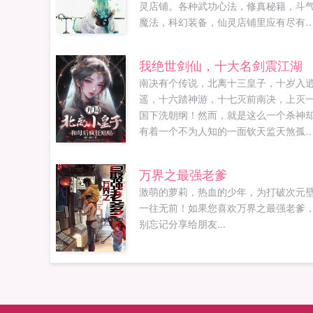
灵店铺。各种武功心法，修真秘籍，斗
魔法，科幻装备，仙灵店铺里应有尽有
但要怎么赚取仙灵币呢？陈峰苦恼不已
咦？没有仙灵币也能抽奖？于是，陈峰
我绝世剑仙，十大名剑震江湖
到了...
南决有个传说，北离十三皇子，十岁入
遥，十六踏神游，十七灭前南决，上灭
国下洗朝纲！然而，就是这么一个杀神
有着一个不为人知的一面钦天监天煞孤
星？帝星黯淡！北离危矣？胡错杨放你
狗屁，本后的孩子怎会是灾星！一群老
万界之最强老爹
棍我忍你们很久了！明德帝皇后慎言！
激萌的萝莉，热血的少年，为打破次元
象！注意形象啊！萧楚河什么弟控？我
一往无前！如果您喜欢万界之最强老爹
不是弟控！...
别忘记分享给朋友...