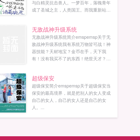
与白精灵抗击兽人。一梦百年，落魄青年
成了圣城之主，人类国王。而我重新站在
百年前亲手建立的家园。你问我是谁？我
叫沈飞，人类帝国军情六处领导者，被月
无敌战神升级系统
神赐福的月神殿最高贵的勇士以及矮人全
无敌战神升级系统简介emspemsp关于无
族共尊的锻造大宗师。好了，我说完了，
敌战神升级系统我有系统万物皆可战！神
现在你们可以放下手中的刀，让我们好好
器技能？天材地宝？金币在手，天下我
谈谈关于我的宠物毁坏圣城的赔偿问题。
有！没有我买不了的东西！绝世天才？修
如果您喜欢我的宠物是BOSS，别忘记分享
炼速度万年罕见？我分分钟升级，万物都
给朋友...
是我的经验值，一天便可顶你们百年！一
超级保安
代战神...
超级保安简介emspemsp关于超级保安当
保安的最高境界，就是把别人的女人变成
自己的女人，自己的女人还是自己的女
人。...