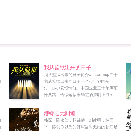
我从监狱出来的日子
，
我从监狱出来的日子简介emspemsp关于
如
我从监狱出来的日子一个少年犯的奋斗
分
史，多少爱恨情仇。中国企业三十年风雨
沧桑路，恰似这幅未绣完的清明上河图。
（故事纯属杜撰，请勿对号入座。本文独
家发表于奇迹小说网，非经网站或作者允
港综之无间道
许，不...
的
韩琛，陈永仁，杨锦荣，刘建明，林国
仙
平，陈俊你以为的韩琛当时派出的卧底是