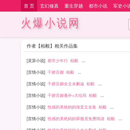
首 页
玄幻修真
重生穿越
都市小说
军史小
火爆小说网
作者【柏毅】相关作品集
[灵异小说]
都市少年行
柏毅
...
[言情小说]
千娇百媚
柏毅
...
[言情小说]
千娇百媚全文未删减
柏毅
...
[言情小说]
千娇百媚番外+大结局
柏毅
...
[言情小说]
性感的美艳妈妈海棠文全集
柏毅
...
[言情小说]
性感的美艳妈妈翠微居免费阅读
柏毅
...