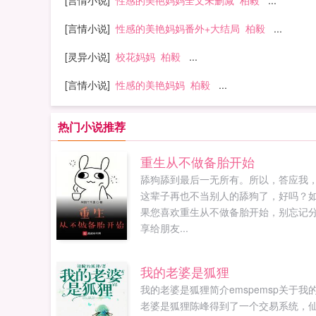
[言情小说]
性感的美艳妈妈全文未删减
柏毅
...
[言情小说]
性感的美艳妈妈番外+大结局
柏毅
...
[灵异小说]
校花妈妈
柏毅
...
[言情小说]
性感的美艳妈妈
柏毅
...
热门小说推荐
重生从不做备胎开始
舔狗舔到最后一无所有。所以，答应我
这辈子再也不当别人的舔狗了，好吗？
果您喜欢重生从不做备胎开始，别忘记
享给朋友...
我的老婆是狐狸
我的老婆是狐狸简介emspemsp关于我
老婆是狐狸陈峰得到了一个交易系统，