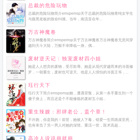
总裁的危险玩物
总裁的危险玩物简介emspemsp关于总裁的危险玩物青纯女学生
与腹黑老板的致命纠缠。当年，南流音在年...
万古神魔卷
万古神魔卷简介emspemsp关于万古神魔卷万古神魔卷无意间穿
越到天斗大陆，万般不幸降临一身。偶...
废材逆天记：独宠废材四小姐
她是人人想弃的废物，受尽欺辱。她是从现代穿越而来的冷面修
罗，一朝重生，废材也可逆天。他是人人惧怕的冷面王爷，...
珏行天下
珏行天下简介emspemsp她，遭遇背叛，从第一杀手重生到一个
傻子身上，而且还是个不能修炼的废材五小姐...
重生辣嫂：邪肆老公，盖个章！
不许跑，你是我的！前世，她被人下毒，错爱一生而跳崖至死，
也有辜负了另一男人对她的深情。重活一世，医术高超...
高冷人设说崩就崩