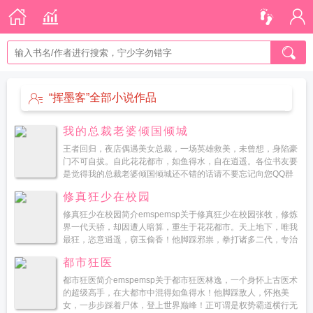
“挥墨客”全部小说作品
我的总裁老婆倾国倾城
王者回归，夜店偶遇美女总裁，一场英雄救美，未曾想，身陷豪
门不可自拔。自此花花都市，如鱼得水，自在逍遥。各位书友要
是觉得我的总裁老婆倾国倾城还不错的话请不要忘记向您QQ群
和微博里的朋友推荐哦！我的总裁老婆倾国倾...
修真狂少在校园
修真狂少在校园简介emspemsp关于修真狂少在校园张牧，修炼
界一代天骄，却因遭人暗算，重生于花花都市。天上地下，唯我
最狂，恣意逍遥，窃玉偷香！他脚踩邪祟，拳打诸多二代，专治
各种不服！他谦虚低调，帅气内敛，却引无数美女皆...
都市狂医
都市狂医简介emspemsp关于都市狂医林逸，一个身怀上古医术
的超级高手，在大都市中混得如鱼得水！他脚踩敌人，怀抱美
女，一步步踩着尸体，登上世界巅峰！正可谓是权势霸道横行无