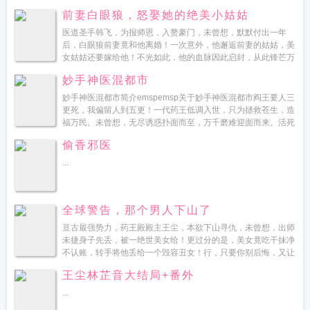
忌，数钱数到手抽筋，打人打到脚发抖！且看超级功夫...
前妻白眼狼，怒娶她的绝美小姑姑
医道圣手韩飞，为报师恩，入赘豪门，未曾想，默默付出一年
后，白眼狼前妻竟和他离婚！一次意外，他邂逅前妻的姑姑，美
女姑姑还要嫁给他！不光如此，他的血脉因此启封，从此锋芒万
丈，笑傲都市，恣意花丛！老公，我后悔了，回到我身边好不
妙手神医混都市
好…...
妙手神医混都市简介emspemsp关于妙手神医混都市阎王要人三
更死，我偏留人到五更！一代药王低调入世，只为拯救苍生，造
福万民。未曾想，无尽诱惑扑面而至，万千磨难迎面而来。活死
人，肉白骨，一针可救亿万人灭贼寇，保炎黄，一...
偷香邪医
...
全球警告，那个男人下山了
亘古最强势力，药王殿殿主王尘，本欲下山寻仇，未曾想，出师
未捷身子先丢，被一绝世美女给！更过分的是，美女竟吃干抹净
不认账，转手将他丢给一个毁容丑女！行，只要你别后悔，又让
我娶你，这个女人，以后就是我王尘的老婆！命运的齿轮悄然
王尘林芷音大结局+番外
拨...
...