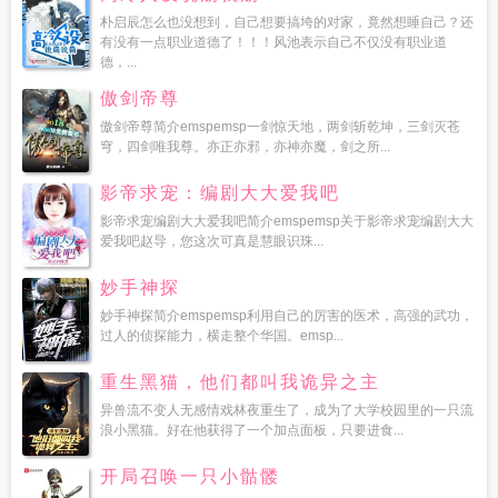
朴启辰怎么也没想到，自己想要搞垮的对家，竟然想睡自己？还
有没有一点职业道德了！！！风池表示自己不仅没有职业道
德，...
傲剑帝尊
傲剑帝尊简介emspemsp一剑惊天地，两剑斩乾坤，三剑灭苍
穹，四剑唯我尊。亦正亦邪，亦神亦魔，剑之所...
影帝求宠：编剧大大爱我吧
影帝求宠编剧大大爱我吧简介emspemsp关于影帝求宠编剧大大
爱我吧赵导，您这次可真是慧眼识珠...
妙手神探
妙手神探简介emspemsp利用自己的厉害的医术，高强的武功，
过人的侦探能力，横走整个华国。emsp...
重生黑猫，他们都叫我诡异之主
异兽流不变人无感情戏林夜重生了，成为了大学校园里的一只流
浪小黑猫。好在他获得了一个加点面板，只要进食...
开局召唤一只小骷髅