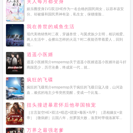
夫人每月都变身
娱乐圈变身1V1双洁HE作为一名合格的国民闺女，以容本该安
分。却被爆和国民男神有染，私生女，保镖撞脸...
我在兽世的咸鱼生活
现代美艳销售时二夜，穿越兽世，与翼虎族少主明，相识相爱。
两人生活中，会擦出怎样的火花？时二夜能否带着爱人，回到
现...
逍遥小医婿
逍遥小医婿简介emspemsp关于逍遥小医婿逍遥小医婿许超斗奸
商踩恶少，历尽沧桑，终成富一代，就...
疯狂的飞碟
疯狂的飞碟简介emspemsp关于疯狂的飞碟日寇入侵，山河染
血，顽劣的地主少爷突然觉醒，变成一个比鬼...
扭头撞进暴君怀后他举国独宠
［古言架空HE×双洁×暗恋×团宠×毒医×马甲］［丞相嫡女×皇
帝］［微病娇］云国八年，丝萝国大败，洛景时带领洛家军...
万界之最强老爹