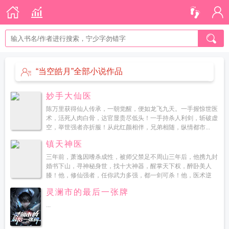
“当空皓月”全部小说作品
妙手大仙医
陈万里获得仙人传承，一朝觉醒，便如龙飞九天。一手握惊世医
术，活死人肉白骨，达官显贵尽低头！一手持杀人利剑，斩破虚
空，举世强者亦折服！从此红颜相伴，兄弟相随，纵情都市...
镇天神医
三年前，萧逸因嗜杀成性，被师父禁足不周山三年后，他携九封
婚书下山，寻神秘身世，找十大神器，醒掌天下权，醉卧美人
膝！他，修仙强者，任你武力多强，都一剑可杀！他，医术逆
天，阎王让你三更死，他能留你到五更！...
灵澜市的最后一张牌
...