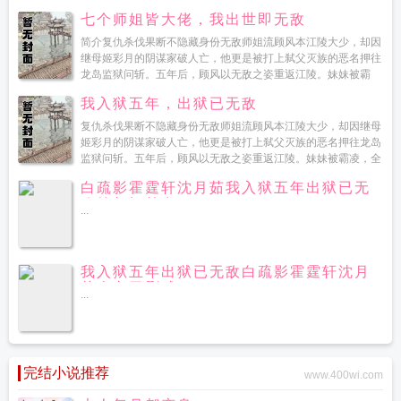
七个师姐皆大佬，我出世即无敌
简介复仇杀伐果断不隐藏身份无敌师姐流顾风本江陵大少，却因
继母姬彩月的阴谋家破人亡，他更是被打上弑父灭族的恶名押往
龙岛监狱问斩。五年后，顾风以无敌之姿重返江陵。妹妹被霸
凌，全身皮肤被烫烂，顾...
我入狱五年，出狱已无敌
复仇杀伐果断不隐藏身份无敌师姐流顾风本江陵大少，却因继母
姬彩月的阴谋家破人亡，他更是被打上弑父灭族的恶名押往龙岛
监狱问斩。五年后，顾风以无敌之姿重返江陵。妹妹被霸凌，全
身皮肤被烫烂，顾风驾驶直升机冲天而起，横跨千...
白疏影霍霆轩沈月茹我入狱五年出狱已无
敌笔趣阁首发
...
我入狱五年出狱已无敌白疏影霍霆轩沈月
茹全文无删减
...
完结小说推荐
www.400wi.com