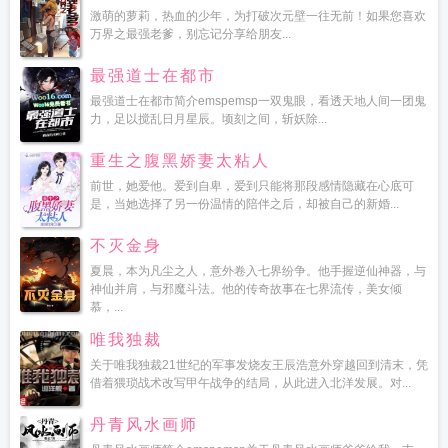
激萌的萝莉，热血的少年，为打破次元壁一往无前！如果您喜欢
万界之最强老爹，别忘记分享给朋友...
最强道士在都市
最强道士在都市简介emspemsp一双鬼眼，看透天地人间一团鬼
力，足以搅乱日月星辰。顷刻之间，斩妖除...
重生之腹黑娇妻太粘人
前世，她爱他。爱到自卑，爱到只能将那段感情隐藏在心底可
是，当她选择了另一份温情的陪伴之后，却被自己的新婚...
不灭金身
夏晨，本为凡尘之人，意外卷入七界纷争。他手握逆仙神器，与
神仙并肩，与邪魔斗法。他的传奇故事在七界流传，美女倾
慕，...
唯我独裁
关于唯我独裁21世纪的军事发烧友王辰浩意外穿越回到清末，凭
借着猥琐战术改写甲午战争的结局，从此进入北洋发展。对...
丹青风水画师