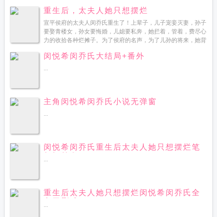
重生后，太夫人她只想摆烂
宣平侯府的太夫人闵乔氏重生了！上辈子，儿子宠妾灭妻，孙子
要娶青楼女，孙女要悔婚，儿媳要私奔，她拦着，管着，费尽心
力的收拾各种烂摊子。为了侯府的名声，为了儿孙的将来，她背
负骂名，殚精竭虑，无私奉献了一辈子。可换来的却是儿孙们的
闵悦希闵乔氏大结局+番外
怨恨...
...
主角闵悦希闵乔氏小说无弹窗
...
闵悦希闵乔氏重生后太夫人她只想摆烂笔
趣阁首发
...
重生后太夫人她只想摆烂闵悦希闵乔氏全
文无删减
...