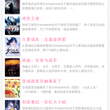
都市续命诊所简介emspemsp关于都市续命诊所新书黑暗西游之
恶魔唐僧已发表，欢迎大家来支持。一...
绝世王座
绝世王座简介emspemsp关于绝世王座穿越了，有个美若天仙的
妹妹要保护，为了不再受欺凌，他必须撼世...
久爱成欢：总裁放肆爱
久爱成欢总裁放肆爱简介emspemsp关于久爱成欢总裁放肆爱夏
久安倒追言肆，整个S城的人都知道，...
诡秘：女皇与战车
诡秘之主同人，女主，无男主，主要猎人序列。开局第四纪，有
少量私设，剧毒勿入战车驶向大地，女皇加上冕冠火药...
穿成团宠后她暴富了
穿成团宠后她暴富了简介emspemsp（团宠）（仙女人设）
（1V1蜜宠）一朝穿越，姜知绵成为姜家团宠，...
邪医毒妃：轻狂大小姐
邪医毒妃轻狂大小姐简介emspemsp关于邪医毒妃轻狂大小姐