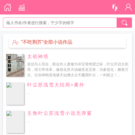
“不吃荆芥”全部小说作品
太初神塔
道侣与人苟合，联合外人废修为夺宝骨绝望之际，叶尘开启太初
塔，得大帝传承，修造化吞天诀融苍龙宝骨，功参造化，横推万
古。任你神朝圣地诸天仙佛太古天魔我叶尘，一剑斩之！...
叶尘苏浅雪大结局+番外
...
主角叶尘苏浅雪小说无弹窗
...