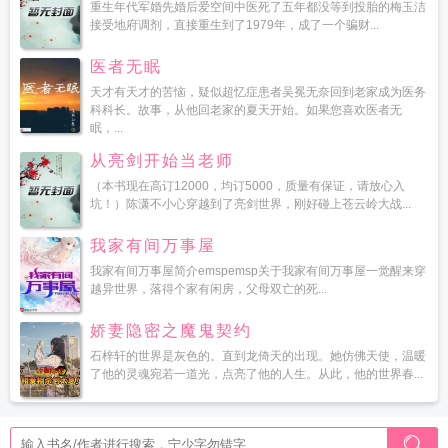
重生年代军婚先婚后爱空间中医死了五年都没等到投胎的梅玉洁
接受地府调剂，直接重生到了1979年，成了一个骗财...
医者无眠
天才有天才的苦恼，疑似超忆症患者吴冕无奈回到老家成为医务
科科长。故事，从他回老家的夏天开始。如果您喜欢医者无
眠，...
从亮剑开始当老师
（本书现在高订12000，均订5000，质量有保证，请放心入
坑！）陈潇不小心穿越到了亮剑世界，刚好碰上苍云岭大战...
我家有间万事屋
我家有间万事屋简介emspemsp关于我家有间万事屋一觉醒来穿
越异世界，落得个家有闲房，父母双亡的死...
娇妻隐密之魔鬼契约
石梓轩的世界是灰色的。直到龙倚天的出现。她仿佛天使，温暖
了他的灵魂宛若一道光，点亮了他的人生。从此，他的世界春...