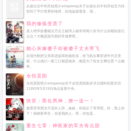
从拔出石中剑开始简介emspemsp关于从拔出石中剑开始艾力转
世到了平行世界的地球，此地血脉显圣，强...
我的修炼变质了
圣人绝学妖魔秘法万古之秘伟人秘辛绯闻八卦为什么你都知道亿
点点？大概是因为我经常做梦吧...
她心灰嫁傻子却被傻子丈夫带飞
在现代刚把父亲弄进监狱的姚彤佳，坐飞机出事穿进年代文里
面，什么他们一家三口都是炮灰，都是为了给女主腾位置？让她
有...
永恒昊阳
永恒昊阳简介emspemsp关于永恒昊阳新岁月日报时间星空历
11992年5月19日地点蓝星中央...
快穿：黑化男神，撩一送一！
腹黑哥哥肥水不流外人田，妹妹，你就从了哥哥吧。好，我上你
下！病娇影帝生，你是我的人。死，你也是...
重生七零：神医家的军夫有点甜