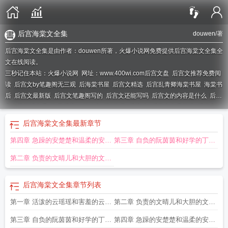
后宫海棠文全集
douwen
/著
后宫海棠文全集是由作者：douwen所著，火爆小说网免费提供后宫海棠文全集全
文在线阅读。
三秒记住本站：火爆小说网 网址：www.400wi.com
后宫文盘
后宫文推荐免费阅
读
后宫文by笔趣阁无三观
后海棠书屋
后宫文精选
后宫乱青卿海棠书屋
海棠书
后
后宫文最新版
后宫文笔趣阁写的
后宫文还能写吗
后宫文的内容是什么
后宫
文在线阅读免费
海棠后宫np总攻文
宫2海棠
后宫 文
后宫文免费阅读
后宫文txt
笔趣阁
后宫文笔趣阁热门
后宫文指的是
后宫文的意思
宫廷海棠
海棠书房公
后宫海棠文全集
最新章节
主
海棠后宫
后宫文笔趣阁免费阅读
海棠npH女后宫
第四章 急躁的安楚楚和温柔的安灵
第三章 自负的阮茵茵和好学的丁秋
灵
儿
第二章 负责的文晴儿和大胆的文小
雅
后宫海棠文全集
章节列表
第一章 活泼的云瑶瑶和害羞的云珂
第二章 负责的文晴儿和大胆的文小
珂
雅
第三章 自负的阮茵茵和好学的丁秋
第四章 急躁的安楚楚和温柔的安灵