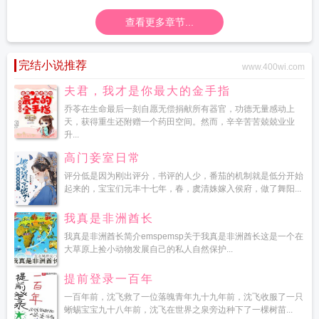
儿
灵
查看更多章节...
完结小说推荐
www.400wi.com
夫君，我才是你最大的金手指
乔苓在生命最后一刻自愿无偿捐献所有器官，功德无量感动上
天，获得重生还附赠一个药田空间。然而，辛辛苦苦兢兢业业
升...
高门妾室日常
评分低是因为刚出评分，书评的人少，番茄的机制就是低分开始
起来的，宝宝们元丰十七年，春，虞清姝嫁入侯府，做了舞阳...
我真是非洲酋长
我真是非洲酋长简介emspemsp关于我真是非洲酋长这是一个在
大草原上捡小动物发展自己的私人自然保护...
提前登录一百年
一百年前，沈飞救了一位落魄青年九十九年前，沈飞收服了一只
蜥蜴宝宝九十八年前，沈飞在世界之泉旁边种下了一棵树苗...