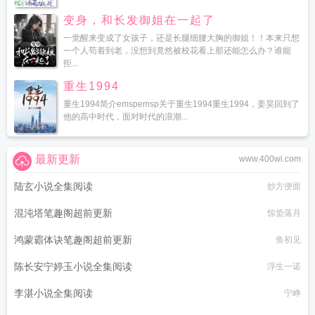
变身，和长发御姐在一起了
一觉醒来变成了女孩子，还是长腿细腰大胸的御姐！！本来只想
一个人苟着到老，没想到竟然被校花看上那还能怎么办？谁能
拒...
重生1994
重生1994简介emspemsp关于重生1994重生1994，姜昊回到了
他的高中时代，面对时代的浪潮...
最新更新
www.400wi.com
陆玄小说全集阅读
炒方便面
混沌塔笔趣阁超前更新
惊蛰落月
鸿蒙霸体诀笔趣阁超前更新
鱼初见
陈长安宁婷玉小说全集阅读
浮生一诺
李湛小说全集阅读
宁峥