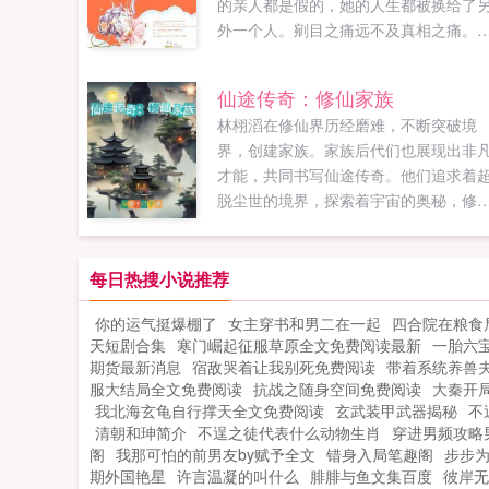
的亲人都是假的，她的人生都被换给了
外一个人。剜目之痛远不及真相之痛。
来一世，她决计要夺回属于自己的一切
让害她的人双倍体验给她的痛苦。只是
仙途传奇：修仙家族
莫欢一不小心被个疯批捉住了小尾巴，
林栩滔在修仙界历经磨难，不断突破境
将自己做的事丢锅给她，甚至让她一次
界，创建家族。家族后代们也展现出非
给他擦屁股。穆洐你若不给我善后，我
才能，共同书写仙途传奇。他们追求着
抓包便供出主谋是你。莫欢？？？穆洐
脱尘世的境界，探索着宇宙的奥秘，修
手里有很多你的把柄，你要不要考虑一
着神秘的内功心法。在这个家族中，成
贿赂我？...
们拥有着强大的力量和智慧，他们可以
山川之间穿梭自如，掌握着风云变幻的
每日热搜小说推荐
秘，驾驭着雷电风雨的力量...
你的运气挺爆棚了
女主穿书和男二在一起
四合院在粮食
天短剧合集
寒门崛起征服草原全文免费阅读最新
一胎六
期货最新消息
宿敌哭着让我别死免费阅读
带着系统养兽
服大结局全文免费阅读
抗战之随身空间免费阅读
大秦开
我北海玄龟自行撑天全文免费阅读
玄武装甲武器揭秘
不
清朝和珅简介
不逞之徒代表什么动物生肖
穿进男频攻略
阁
我那可怕的前男友by赋予全文
错身入局笔趣阁
步步为
期外国艳星
许言温凝的叫什么
腓腓与鱼文集百度
彼岸无