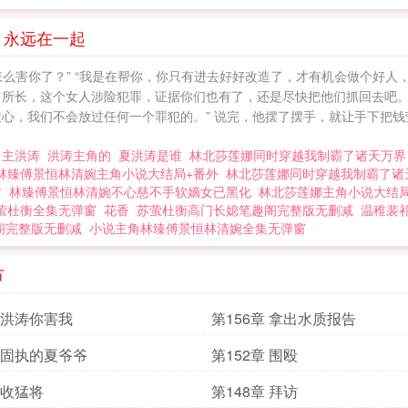
 永远在一起
么害你了？” “我是在帮你，你只有进去好好改造了，才有机会做个好人，
“占所长，这个女人涉险犯罪，证据你们也有了，还是尽快把他们抓回去吧。
板放心，我们不会放过任何一个罪犯的。” 说完，他摆了摆手，就让手下把
男主洪涛
洪涛主角的
夏洪涛是谁
林北莎莲娜同时穿越我制霸了诸天万界
林臻傅景恒林清婉主角小说大结局+番外
林北莎莲娜同时穿越我制霸了诸
村
林臻傅景恒林清婉不心慈不手软嫡女已黑化
林北莎莲娜主角小说大结局
萤杜衡全集无弹窗
花香
苏萤杜衡高门长媳笔趣阁完整版无删减
温稚裴
阁完整版无删减
小说主角林臻傅景恒林清婉全集无弹窗
节
章 洪涛你害我
第156章 拿出水质报告
章 固执的夏爷爷
第152章 围殴
 收猛将
第148章 拜访