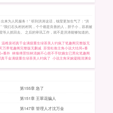
出来为人民服务！” 听到洪涛这话，钱莹更加生气了：“洪
” “我们石头村的村民，个个都是良善的人，胆子小，容易被
钱莹等人抓回去。 之后的审讯工作，就不是洪涛能够知道的。
温稚裴祁真千金满级重生绿茶美人钓疯了笔趣阁完整版无
天万界笔趣阁完整版无删减
苏萤杜衡主角小说大结局+番
+番外
林臻傅景恒林清婉不心慈不手软嫡女已黑化笔趣阁
祁真千金满级重生绿茶美人钓疯了
小说主角宋婉凝顾清渊全
第155章 急了
第151章 王翠花骗人
第147章 管理人才沈万金