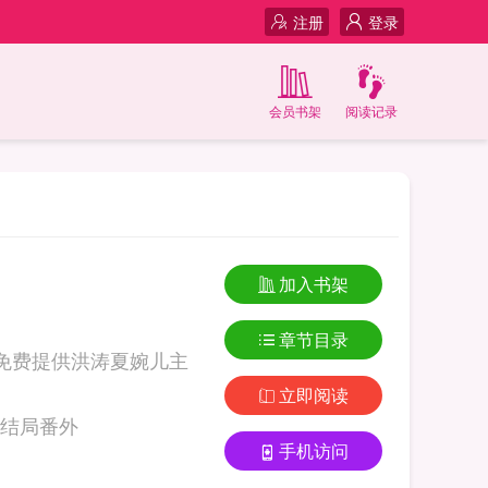
注册
登录
会员书架
阅读记录
加入书架
章节目录
免费提供洪涛夏婉儿主
立即阅读
涛夏婉儿主角小说大结局番外
手机访问