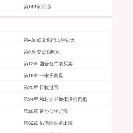
第143章 回乡
第4章 妇女也能顶半边天
第8章 交公粮时间
第12章 国营食堂谈买卖
第16章 一家子商量
第20章 日收过百
第24章 和村支书举报投机倒把
第28章 带小伙伴赶海
第32章 借渔船准备出海