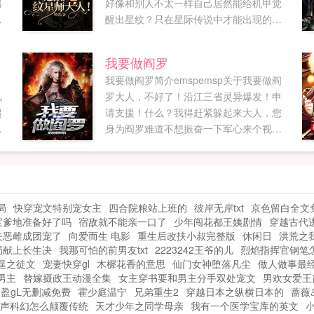
另
好像和别人不太一样自己居然能给机甲觉
重
醒出星纹？只在星际传说中才能出现的纹
，
星师大人竟是我自己？？居然还有个高级
，
位面的全能智脑系统赖上自己了？？？就
我要做阎罗
还
在周易摩拳擦掌准备成为星际最伟大的纹
我要做阎罗简介emspemsp关于我要做阎
次
星师时，身后慢慢多了道炙热的目光。
凡
罗大人，不好了！沿江三省灵异爆发！申
被
喂！我真的不是你要找到的那个...
超
请支援！什么？我得赶紧躲起来大人，您
我
炼
身为阎罗难道不想振奋一下军心来个视察
下
员
吗？视察哪里有小命重要！阎罗叫我来巡
在
山，我到人间转一转。首...
奥
局
快穿宠文特别宠女主
四合院粮站上班的
彼岸无岸txt
京色留白全文
宝爹地准备好了吗
宿敌就不能亲一口了
少年闯花都王姨剧情
穿越古代
夫恶雌成团宠了
向爱而生 电影
重生后改扶小叔完整版
休闲日
洪荒之
局献上长生决
我那可怕的前男友txt
2223242王爷的儿
烈焰指挥官钢笔
逞之徒文
宠妻快穿gl
木樨花香的意思
仙门女神堕落凡尘
做人做事最
男主
替嫁摄政王动漫全集
女主穿书要和男主分手双处宠文
男欢女爱王
盈gL无删减免费
霍少庭温宁
兄弟重生2
穿越日本之纵横日本的
蔷薇
声科幻怎么颠覆传统
天才少年之同学母亲
我有一个医学宝库的英文