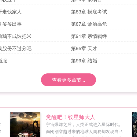
 赶走钱家人
第83章 摸底考试
 夏爷爷出事
第87章 诊治高危
 偷鸡不成蚀把米
第91章 亲情羁绊
 成股份不过分吧
第95章 天才
婚服
第99章 结婚
查看更多章节...
觉醒吧！纹星师大人
重
宇宙爆炸之后，人类正式进入星际时代。
谓
而刚刚穿越过来的地球人周易却发现自己