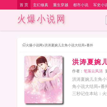
首 页
玄幻修真
重生穿越
都市小说
军史小
火爆小说网
火爆小说网
>
洪涛夏婉儿主角小说大结局+番外
洪涛夏婉
作者：
笔落云风清
洪涛夏婉儿主角小
角小说大结局+番