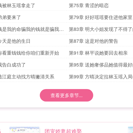
 钱被林玉瑶拿走了
第75章 青涩的暗恋
 弟弟要来了
第79章 好好瑶瑶要住进他家里
 钱是我的命骗我的钱就是骗我的
第83章 明大小姐发现了不得
 今天是他的生日
第87章 这是对他的警告
 你看重钱钱给你咱们重新开始
第91章 林平说她要回去相亲
 我告白成功了
第95章 送她奢侈品她值得最好
 陆江庭主动找方晴撇清关系
第99章 方晴决定拉林玉瑶入
反pua
查看更多章节...
陷
团宠娇妻超难娶