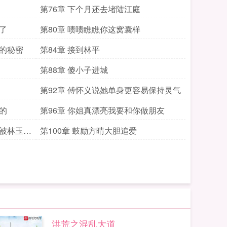
第76章 下个月还去堵陆江庭
了
第80章 啧啧瞧瞧你这窝囊样
了的秘密
第84章 接到林平
第88章 傻小子进城
第92章 傅怀义说她单身更容易保持灵气
的
第96章 你姐真漂亮我要和你做朋友
局被林玉瑶
第100章 鼓励方晴大胆追爱
洪荒之混乱大道