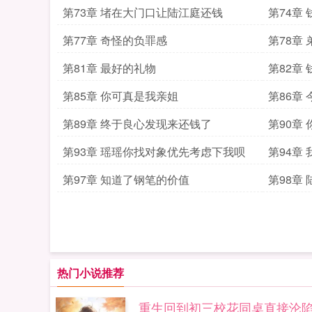
第73章 堵在大门口让陆江庭还钱
第74章
第77章 奇怪的负罪感
第78章
第81章 最好的礼物
第82章
命
第85章 你可真是我亲姐
第86章
第89章 终于良心发现来还钱了
第90章
第93章 瑶瑶你找对象优先考虑下我呗
第94章
第97章 知道了钢笔的价值
第98章
热门小说推荐
重生回到初三校花同桌直接沦