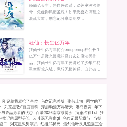
修仙觅长生，热血任逍遥，踏莲曳波涤剑
骨，凭虚御风塑圣魂！如果您喜欢洪荒之
混乱大道，别忘记分享给朋友...
狂仙：长生亿万年
狂仙长生亿万年简介emspemsp狂仙长生
亿万年是微光晨曦的经典玄幻魔法类作
品，狂仙长生亿万年主要讲述了少年江易
重生蛮荒东域，觉醒无极神通。自此破茧
成蝶，由凡入仙，微光晨曦最新鼎力大
作，年度必看玄幻魔法。耽美文
（danmei...
刚穿越我就抢了皇位
乌盆记完整版
张伟上海
同学的可
外
列克星敦2百度百科
穿越动漫万界诸天
港岛夜雾
年下
王与祭品勇者的状态
百慕2026南京茶博会
病态占有Txt
狂
乌盆记的原型是谁
云其深无弹窗gl
乌盆记最新章节
当朝
糖二
列克星敦男演员
红楼武状元
酒剑仙叶灵儿逍遥王合