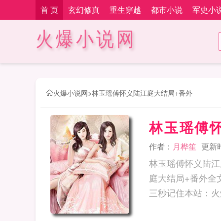
首 页
玄幻修真
重生穿越
都市小说
军史小
火爆小说网
火爆小说网
>
林玉瑶傅怀义陆江庭大结局+番外
林玉瑶傅
作者：
月桦笙
更新时间
林玉瑶傅怀义陆江
庭大结局+番外全