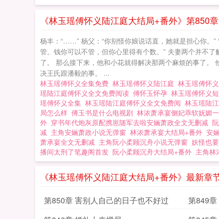
《林玉瑶傅怀义陆江庭大结局+番外》第850
杨丰：“……” 杨父：“你别怪你娘说话直，她就是担心你。
管。钱你可以不管，但你心里得有个数。” 夫妻两个并不了
了。 那么接下来，他和小花就得解决那两个麻烦的事了。 
决王氏跟潘毅的事。 ...
林玉瑶傅怀义全集免费
林玉瑶傅怀义陆江庭
林玉瑶傅怀
瑶陆江庭傅怀义全文免费阅读
傅怀玉怀孕
林玉瑶傅怀义
瑶傅怀义全集
林玉瑶陆江庭傅怀义全文免费阅
林玉瑶陆
局怎么样
傅玉书是什么电视剧
林浓萧承宴侧妃乖软妩媚一
外
穿书年代炮灰原配携崽随军去啦安婳萧政全文无删减
阮
减
主角安婳萧政小说无弹窗
林浓萧承宴大结局+番外
安
萧承宴全文无删减
主角阮小柔顾沉舟小说无弹窗
妖怪也要
播间太刑了笔趣阁首发
阮小柔顾沉舟大结局+番外
主角林
《林玉瑶傅怀义陆江庭大结局+番外》最新章
第850章 害别人自己的日子也不好过
第849章