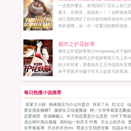
一次意外重生，发现回到了还在上初三
夏天，在线等，挺急的！！！这时候发
自己突然绑定了积分签到抽奖弥补年少
有的遗憾，这一次一定要活的精彩他发
自己的软萌校花同桌也喜欢自己全文高
甜，糖尿病患者勿入！！一直更新，不
都市之护花妖孽
断更！！！！日常温馨，不会有任何毒
都市之护花妖孽简介emspemsp关于都
不套路，不无脑舒适风格...
之护花妖孽都市之护花妖孽死亡岛上长
的少年苏寒，跟着佣兵之王学战技向至
杀手学医术与骗子学为人处世与政客谈
想岛上要么是亡命之徒要么是无耻之辈
回归都市的苏寒却是被苏家遗...
每日热搜小说推荐
皇家大小姐
格林德沃为什么叫盖尔
坏坏丫头
红尘尘
仙
爱女朋友糖糖T
傲娇女王动漫播放
榜一大哥争着宠无删减
恋爱感受
变成蜥蜴人
年下的恋爱是什么意思
与年下男谈
龙出狱叶风白薇薇
酒剑仙一剑开天 叶青
天台上的月光
女帝被羞辱
天台的月光mv
黑道少主招惹合集
抗战从长