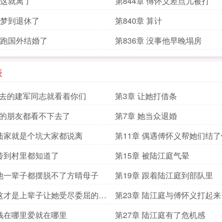
章 这就离了
第844章 傅怀义差点儿被打
章 梦到退休了
第840章 算计
章 跑国外结婚了
第836章 没事他早晚塌房
表
死去的建军同志就看着你们
第3章 让她打借条
他的朋友都看不下去了
第7章 她当众退婚
 陆家就是个坑大家都说离
第11章 偶遇傅怀义帮她们结
 传到村里都知道了
第15章 被陆江庭气晕
 他一辈子都摆脱不了方晴母子
第19章 跟着陆江庭到部队里
 这才是上辈子让她受尽委屈的真
第23章 陆江庭与傅怀义打起来
 钱在哪里爱就在哪里
第27章 陆江庭有了危机感