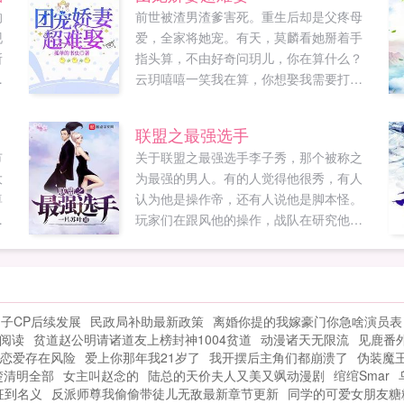
的
前世被渣男渣爹害死。重生后却是父疼母
现
爱，全家将她宠。有天，莫麟看她掰着手
所
指头算，不由好奇问玥儿，你在算什么？
现
云玥嘻嘻一笑我在算，你想娶我需要打败
多少人？我哥，爸，妈，堂兄弟姐妹还有
会
还有老天爷！老天爷想拐走我闺女？不可
联盟之最强选手
点
能，给我变成狗。莫麟求婚行动不顺利的
市
关于联盟之最强选手李子秀，那个被称之
真相！在线急问全世界都是情敌，怎么
大
为最强的男人。有的人觉得他很秀，有人
破？如果您喜欢团宠娇妻超难娶，别忘记
尊
认为他是操作帝，还有人说他是脚本怪。
分享给朋友...
理
玩家们在跟风他的操作，战队在研究他的
。
战术。他礼貌斯文，是背锅抗压吧老哥的
精神领袖。他...
子CP后续发展
民政局补助最新政策
离婚你提的我嫁豪门你急啥演员表
阅读
贫道赵公明请诸道友上榜封神1004贫道
动漫诸天无限流
见鹿番
恋爱存在风险
爱上你那年我21岁了
我开摆后主角们都崩溃了
伪装魔
楚清明全部
女主叫赵念的
陆总的天价夫人又美又飒动漫剧
绾绾Smar
征到名义
反派师尊我偷偷带徒儿无敌最新章节更新
同学的可爱女朋友糖