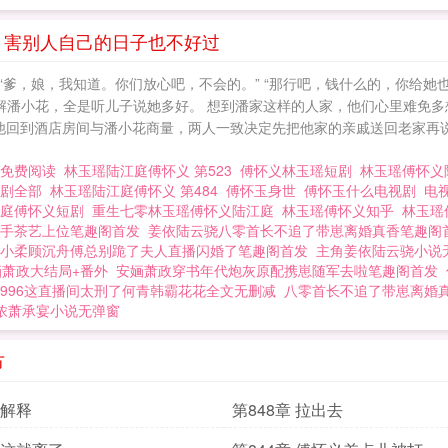
章 害别人自己的日子也不好过
” “爹，娘，我知道。你们放心吧，不会的。” “那行吧，钱什么的，你
解潘小花，全是听儿子说她多好。 想到潘家这样的人家，他们心里难免多
他回到酒店房间与潘小花商量，两人一致决定先把他家的亲戚送回老家再说
义免费阅读
林玉瑶陆江庭傅怀义 第523
傅怀义林玉瑶短剧
林玉瑶傅怀义
短剧全部
林玉瑶陆江庭傅怀义 第484
傅怀玉身世
傅怀玉什么电视剧
电
江庭傅怀义短剧
重生七零林玉瑶傅怀义陆江庭
林玉瑶傅怀义知乎
林玉瑶
手茶艺上位笔趣阁首发
姜依陆云骁八零首长不追了带崽离婚真香笔趣阁
小柔顾沉舟傅总别跪了夫人直播闪婚了笔趣阁首发
主角姜依陆云骁小说
婳萧政大结局+番外
安婳萧政穿书年代炮灰原配携崽随军去啦笔趣阁首发
996这直播间太刑了何青韩霸花花全文无删减
八零首长不追了带崽离婚
浓萧承宴小说无弹窗
节
 解释
第848章 拉出去