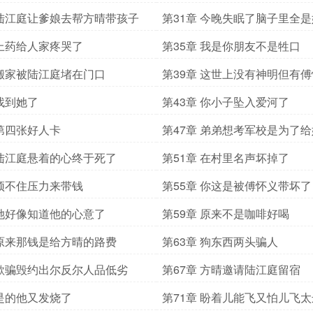
 陆江庭让爹娘去帮方晴带孩子
第31章 今晚失眠了脑子里全是
 上药给人家疼哭了
第35章 我是你朋友不是牲口
 搬家被陆江庭堵在门口
第39章 这世上没有神明但有
 找到她了
第43章 你小子坠入爱河了
 第四张好人卡
第47章 弟弟想考军校是为了
 陆江庭悬着的心终于死了
第51章 在村里名声坏掉了
 顶不住压力来带钱
第55章 你这是被傅怀义带坏了
 她好像知道他的心意了
第59章 原来不是咖啡好喝
 原来那钱是给方晴的路费
第63章 狗东西两头骗人
 欺骗毁约出尔反尔人品低劣
第67章 方晴邀请陆江庭留宿
 是的他又发烧了
第71章 盼着儿能飞又怕儿飞太