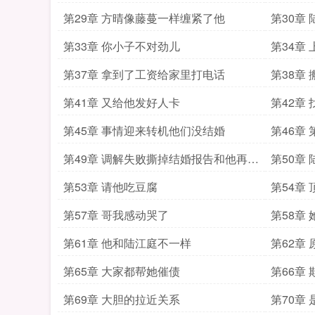
第29章 方晴像藤蔓一样缠紧了他
第30章
第33章 你小子不对劲儿
第34章
第37章 拿到了工资给家里打电话
第38章
第41章 又给他发好人卡
第42章
第45章 事情迎来转机他们没结婚
第46章
第49章 调解失败撕掉结婚报告和他再无
第50章
干系
第53章 请他吃豆腐
第54章
第57章 哥我感动哭了
第58章
第61章 他和陆江庭不一样
第62章
第65章 大家都帮她催债
第66章
第69章 大胆的拉近关系
第70章