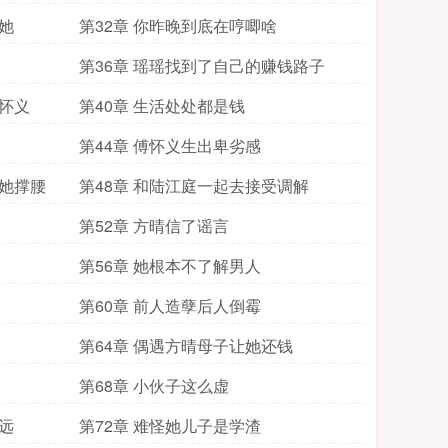
她
第32章 你昨晚到底在哼唧啥
第36章 瑶瑶找到了自己的赚钱路子
傅怀义
第40章 生活处处都是钱
第44章 傅怀义生出卑劣感
给她撑腰
第48章 和陆江庭一起去接受调解
第52章 方晴信了谣言
第56章 她根本不了解男人
第60章 前人造孽后人倒霉
第64章 偶遇方晴母子让她还钱
第68章 小伙子这么虚
远
第72章 难怪她儿子是学渣