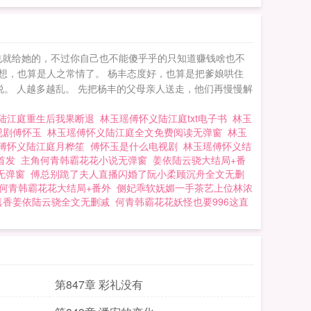
给她也就给她的，不过你自己也不能傻乎乎的只知道赚钱啥也不
想，也算是人之常情了。 杨丰态度好，也算是把爹娘哄住
。 人越多越乱。 先把杨丰的父母亲人送走，他们再慢慢解
陆江庭重生后我果断退
林玉瑶傅怀义陆江庭txt电子书
林玉
视剧傅怀玉
林玉瑶傅怀义陆江庭全文免费阅读无弹窗
林玉
傅怀义陆江庭月桦笙
傅怀玉是什么电视剧
林玉瑶傅怀义结
首发
主角何青韩霸花花小说无弹窗
姜依陆云骁大结局+番
无弹窗
傅总别跪了夫人直播闪婚了阮小柔顾沉舟全文无删
何青韩霸花花大结局+番外
侧妃乖软妩媚一手茶艺上位林浓
真香姜依陆云骁全文无删减
何青韩霸花花妖怪也要996这直
第847章 彩礼没有