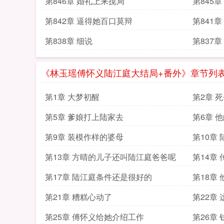
第846章 婚礼上来搅局
第845
第842章 逼得她百口莫辩
第841
第838章 细说
第837
《林玉瑶傅怀义陆江庭大结局+番外》章节列
第1章 大梦初醒
第2章 
第5章 爹娘打上陆家去
第6章 
第9章 装模作样的婆母
第10章
第13章 方晴的儿子还叫陆江庭爸爸呢
第14章
第17章 陆江庭条件还是很好的
第18章
第21章 糟糕心动了
第22章
相
第25章 傅怀义给她介绍工作
第26章