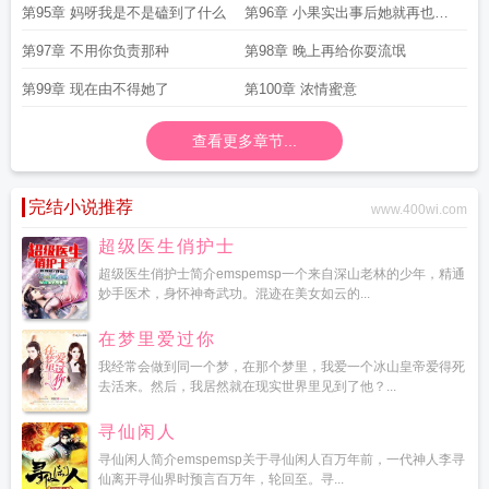
第95章 妈呀我是不是磕到了什么
第96章 小果实出事后她就再也没
去游过泳
第97章 不用你负责那种
第98章 晚上再给你耍流氓
第99章 现在由不得她了
第100章 浓情蜜意
查看更多章节...
完结小说推荐
www.400wi.com
超级医生俏护士
超级医生俏护士简介emspemsp一个来自深山老林的少年，精通
妙手医术，身怀神奇武功。混迹在美女如云的...
在梦里爱过你
我经常会做到同一个梦，在那个梦里，我爱一个冰山皇帝爱得死
去活来。然后，我居然就在现实世界里见到了他？...
寻仙闲人
寻仙闲人简介emspemsp关于寻仙闲人百万年前，一代神人李寻
仙离开寻仙界时预言百万年，轮回至。寻...