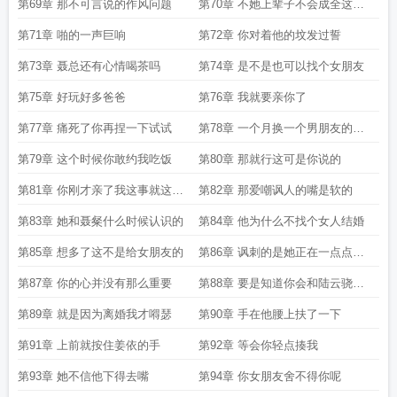
第69章 那不可言说的作风问题
第70章 不她上辈子不会成全这辈
子
第71章 啪的一声巨响
第72章 你对着他的坟发过誓
第73章 聂总还有心情喝茶吗
第74章 是不是也可以找个女朋友
第75章 好玩好多爸爸
第76章 我就要亲你了
第77章 痛死了你再捏一下试试
第78章 一个月换一个男朋友的想
法有可能实现啊
第79章 这个时候你敢约我吃饭
第80章 那就行这可是你说的
第81章 你刚才亲了我这事就这么
第82章 那爱嘲讽人的嘴是软的
算了
第83章 她和聂粲什么时候认识的
第84章 他为什么不找个女人结婚
第85章 想多了这不是给女朋友的
第86章 讽刺的是她正在一点点忘
记他却记起来了
第87章 你的心并没有那么重要
第88章 要是知道你会和陆云骁离
婚当年就肥水不流外人田追你了
第89章 就是因为离婚我才嘚瑟
第90章 手在他腰上扶了一下
第91章 上前就按住姜依的手
第92章 等会你轻点揍我
第93章 她不信他下得去嘴
第94章 你女朋友舍不得你呢