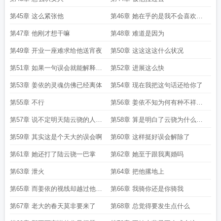
第45章 这么紧张他
第46章 她在乎的是我不会喜欢别
人
第47章 他刚才想干嘛
第48章 难道是因为
第49章 开业一座难求给他送宵夜
第50章 这这这这什么状况
第51章 如果一句误会就能解释那
第52章 进展这么快
她孤寂的三十年算什么
第53章 姜依的灵魂仿佛已经离体
第54章 现在我把这句话还给你了
第55章 不行
第56章 姜依不知为何有种不祥的
预感
第57章 说不定明天陆云骁的人参
第58章 算是明白了云骁为什么会
就不存在了
离婚
第59章 其实这是个天大的误会啊
第60章 这样挺好误会解除了
第61章 她还打了陆云骁一巴掌
第62章 她至于跟我离婚吗
第63章 泄火
第64章 把他撂地上
第65章 而姜依的视线却越过他看
第66章 我骑你还是你骑我
清另一道人影
第67章 老大的春天莫非要来了
第68章 总觉得要发生点什么