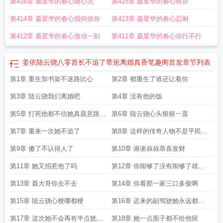
第416章 聂星华的春心随心完
第415章 聂星华的春心转折
第414章 聂星华的春心我伺候你
第413章 聂星华的春心忍耐
第412章 聂星华的春心激动一刻
第411章 聂星华的春心你行不行
姜依陆云骁八零首长不追了带崽离婚真香笔趣阁首发
章节列表
第1章 重生加书架不迷路比心
第2章 都重生了谁还让着你
第3章 陆云骁我们离婚吧
第4章 没有他的饭
第5章 打死他都不信她真愿意跟他
第6章 陆云骁心头狠狠一震
去离婚
第7章 重来一次她不追了
第8章 这样的传奇人物不是平民百
姓能招惹的
第9章 傻了不认得人了
第10章 谢谢叔叔恭喜发财
第11章 她又招惹他了吗
第12章 你闹够了没有闹够了就回
来
第13章 聂大哥你去不去
第14章 你看那一家三口多俊啊
第15章 陆云骁心梗哪都梗
第16章 迟来的副驾驶她永远都不
会再坐
第17章 这次她不会再有半点犹豫
第18章 她一点面子都不给他留