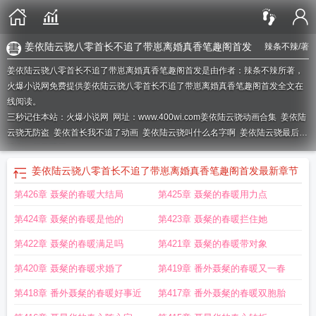
姜依陆云骁八零首长不追了带崽离婚真香笔趣阁首发
辣条不辣
/著
姜依陆云骁八零首长不追了带崽离婚真香笔趣阁首发是由作者：辣条不辣所著，
火爆小说网免费提供姜依陆云骁八零首长不追了带崽离婚真香笔趣阁首发全文在
线阅读。
三秒记住本站：火爆小说网 网址：www.400wi.com
姜依陆云骁动画合集
姜依陆
云骁无防盗
姜依首长我不追了动画
姜依陆云骁叫什么名字啊
姜依陆云骁最后和
谁在一起了视频
姜依陆云骁八零首长不追了带崽离婚真香笔趣阁首发
最新章节
第426章 聂粲的春暖大结局
第425章 聂粲的春暖用力点
第424章 聂粲的春暖是他的
第423章 聂粲的春暖拦住她
第422章 聂粲的春暖满足吗
第421章 聂粲的春暖带对象
第420章 聂粲的春暖求婚了
第419章 番外聂粲的春暖又一春
第418章 番外聂粲的春暖好事近
第417章 番外聂粲的春暖双胞胎