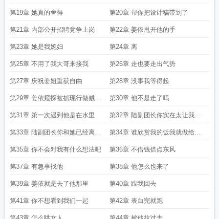
了
第19章 她真的舍得
第20章 帮你把设计稿带到了
第21章 内部公开招聘竞争上岗
第22章 姜依甩开他的手
第23章 她是我媳妇
第24章 离
第25章 不用了我大哥来接我
第26章 走也要走出气势
第27章 庆祝姜姐重获自由
第28章 没事我等得起
第29章 姜依窥探被抓现行做贼心
第30章 他不是走了吗
虚似的
第31章 第一次遇到他是在水里
第32章 陆副团长你实在太让我失
望
第33章 陆副团长你和她已经离婚
第34章 谁欣赏我的饭我就做给谁
了
吃
第35章 你不会对我有什么想法吧
第36章 不借钱借点东风
第37章 有急事找他
第38章 他怎么也来了
第39章 姜依就是去了他那里
第40章 跟我回去
第41章 你不想看到我们一起
第42章 表白完就跑
第43章 怎么哄女人
第44章 被他拉过去