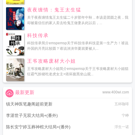
夜夜缠情：鬼王太生猛
关于夜夜缠情鬼王太生猛二十岁那年中秋，本该是团圆之夜，我
却被最信任的家人卖去给鬼王做妻从此以后，...
科技传承
科技传承简介emspemsp关于科技传承科技是第一生产力！谁说
外国的月亮比较圆？谁说泱泱华夏就要被人...
王爷攻略废材大小姐
王爷攻略废材大小姐简介emspemsp关于王爷攻略废材大小姐猖
狂霸气扮猪吃老虎女主×痞坏腹黑坐山观...
最新更新
www.400wi.com
镇天神医笔趣阁超前更新
五杯咖啡
李湛世子无双大结局+(番外)
宁峥
陈长安宁婷玉葬神棺大结局+(番外)
浮生一诺