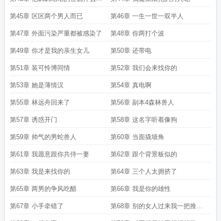
话
第45章 区区两个男人而已
第46章 一生一世一双半人
第47章 外面污染严重都被感染了
第48章 你两打个波
第49章 你才是我的亲生女儿
第50章 还带电
第51章 装可怜博同情
第52章 我们会来找你的
第53章 她是薄情汉
第54章 真电啊
第55章 林远舟回来了
第56章 副本4森林兽人
第57章 诱惑开门
第58章 这名字听着像狗
第59章 帅气的男蛇兽人
第60章 当面撬墙角
第61章 我愿意跟你共侍一妻
第62章 跟个背景板似的
第63章 我是来找你的
第64章 三个人太拥挤了
第65章 两男的争风吃醋
第66章 我是你的雄性
第67章 小手牵错了
第68章 别的女人过来我一把推开