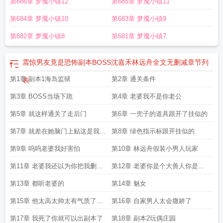
第686章 梦魇小镇12
第685章 梦魇小镇11
第684章 梦魇小镇10
第683章 梦魇小镇9
第682章 梦魇小镇8
第681章 梦魇小镇7
震惊男友竟是恐怖副本BOSS沈嘉禾林远舟全文无删减
章节列
第1章 副本1海岛监狱
第2章 通关条件
表
第3章 BOSS当场下跪
第4章 老婆我不是你老公
第5章 就这样通关了走后门
第6章 一兜子的道具跟开了挂似的
第7章 就差在她脑门上贴这是我女
第8章 绿色指示标跟开挂似的
人
第9章 呜呜老婆我好害怕
第10章 林远舟假装小男人玩家
第11章 老婆我还以为你把我删了
第12章 老婆你是个大善人你是来
呢
拯救我的
第13章 都听老婆的
第14章 魅女
第15章 他太高太帅太有气质了不
第16章 自家男人太会撒娇了
适合我
第17章 我死了你就可以出副本了
第18章 副本2玩偶庄园