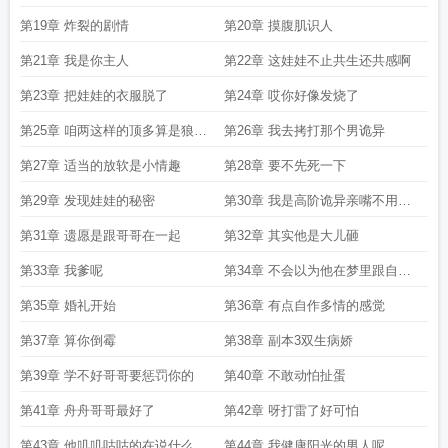
第19章 炸裂的剧情
第20章 摸腹肌识人
第21章 我是你主人
第22章 这娃娃不止共生还共感啊
第23章 把娃娃的衣服脱了
第24章 哎你好像发烧了
第25章 咱两这样的顶多算是狼狈
第26章 我去拷打那个男诡异
为奸
第27章 适当的放软是小情趣
第28章 要不先死一下
第29章 发现娃娃的秘密
第30章 我是高阶诡异亲嘴不用裂
开
第31章 遗愿是跟哥哥在一起
第32章 其实他是大儿砸
第33章 我爹呢
第34章 不会以为他在梦里跟自己
酱酱酿酿吧
第35章 婚礼开始
第36章 有点自作多情的感觉
第37章 算你倒霉
第38章 副本3双生病娇
第39章 学不好哥哥要惩罚你的
第40章 不敢动怕扯蛋
第41章 舟舟哥哥最好了
第42章 呀打雷了好可怕
第43章 他叽叽咕咕的在说什么胡
第44章 我健康阳光的男人呢