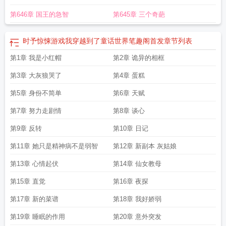
第646章 国王的急智
第645章 三个奇葩
时予惊悚游戏我穿越到了童话世界笔趣阁首发
章节列表
第1章 我是小红帽
第2章 诡异的相框
第3章 大灰狼哭了
第4章 蛋糕
第5章 身份不简单
第6章 天赋
第7章 努力走剧情
第8章 谈心
第9章 反转
第10章 日记
第11章 她只是精神病不是弱智
第12章 新副本 灰姑娘
第13章 心情起伏
第14章 仙女教母
第15章 直觉
第16章 夜探
第17章 新的菜谱
第18章 我好娇弱
第19章 睡眠的作用
第20章 意外突发