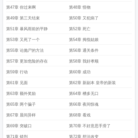
第47章 你过来啊
第48章 怪物
第49章 第三天结束
第50章 又犯病了
第51章 暴风雨前的平静
第52章 死亡
第53章 又死了一个
第54章 拇指姑娘
第55章 论抛尸的方法
第56章 通关条件
第57章 更加危险的存在
第58章 我好孝顺
第59章 行动
第60章 成功
第61章 见面
第62章 新副本 皇帝的新装
第63章 额外奖励
第64章 槽多无口
第65章 两个骗子
第66章 夜间惊魂
第67章 晨间异样
第68章 看戏
第69章 突破口
第70章 不好意思手滑了
第71章 错判
第72章 想法改变