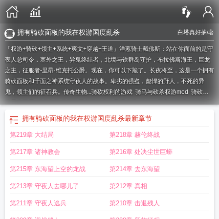
拥有骑砍面板的我在权游国度乱杀
白塔真好抽
/著
「权游+骑砍+领主+系统+爽文+穿越+王道」洋葱骑士戴佛斯：站在你面前的是守
夜人总司令，塞外之王，异鬼终结者，北境与铁群岛守护，布拉佛斯海王，巨龙
之主，征服者-里昂·维克托公爵。现在，你可以下跪了。长夜将至，这是一个拥有
骑砍面板和千面之神系统守夜人的故事。卑劣的强盗，彪悍的野人，不死的异
鬼，领主们的征召兵。传奇生物...
骑砍权利的游戏
骑马与砍杀权游mod
骑砍权
游异鬼开局
骑马与砍杀权游国度模组中的最强步兵
骑砍二权利的游戏
骑砍2 权
力的游戏
骑砍2权游国度蹦出theapplication
骑马与砍杀权游攻略
骑马与砍杀权
拥有骑砍面板的我在权游国度乱杀
最新章节
力的游戏任务
骑砍权游国度自由民
骑马与砍杀权力的游戏兵种
骑砍权游国度打
第219章 大结局
第218章 赫伦终战
君临崩溃
骑砍权游与npc对话崩溃
骑马与砍杀权游国度龙
骑砍2 权游
骑马与砍
杀权游国度
我在权游能升级
权利的游戏mod骑砍
骑砍权游国度攻略
骑砍权游
第217章 诸神教会
第216章 处决尘世巨蟒
国度兵种
我在权游玩骑砍
骑砍权游主线任务
骑马与砍杀权力的游戏攻略
骑砍
权游mod哪个阵营好玩
权游之我有骑砍系统
骑砍权力的游戏任务
骑砍MOD权
第215章 东海望上空的龙战
第214章 去东海望
游国度剧情触发
骑砍权游国度复活
骑马与砍杀权力游戏mod
骑砍权力的游
第213章 守夜人去哪儿了
第212章 真相
戏
骑马与砍杀之我在骑砍有片田
骑马与砍杀权力的游戏mod
骑马与砍杀 权
游
骑马与砍杀权力的游戏主线
骑砍二权力的游戏
骑砍1权游mod
第211章 守夜人逃兵
第210章 击退残人