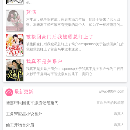
他...
莫满
六年后，她事业有成，家庭美满六年后，他终于等来了恋人回
归。本来离了婚不该再有交集的两个人，却为了一桩桩隐秘的...
被接回豪门后我被霸总盯上了
被接回豪门后我被霸总盯上了简介emspemsp关于被接回豪门后
我被霸总盯上了首富马甲宠妻逆袭...
我真不是关系户
我真不是关系户简介emspemsp关于我真不是关系户作为二代目
火影千手扉间与宇智波泉奈的儿子，真阳心...
最新更新
www.400wi.com
陆嘉珩民国北平漂流记笔趣阁
喜欢乐天的风箱果
主角宋应星小说番外
蛊真人
仙工开物番外篇
蛊真人