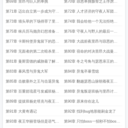
箭技能
第69章 里昂与巨人的单挑
第70章 琼恩单挑骸骨之王俘虏野
人部队
第71章 迈出自立第一步成为守夜
第72章 人才济济的守夜人军团里
人军团司令
昂的任命
第73章 墙头草的下场得罪了里昂
第74章 我会给他一个无法拒绝的
还想跑
理由
第75章 秣兵历马抛弃幻想准备战
第76章 守夜人与野人的最后一战
斗
开启
第77章 卡斯特堡异鬼留下的恐怖
第78章 大战前夜里昂与琼恩的谈
图腾
心以及足智多谋的巨人
第79章 无面者的第二次暗杀里昂
第80章 宿命的对决里昂大战曼斯
轻松拿下
雷德
第81章 曼斯雷德的威胁最了解自
第82章 冬之号角与瑟恩亲王的臣
己的永远是敌人
服
第83章 暴风雪与异鬼大军
第84章 异鬼卒暴雪熄
第85章 击败塞外之王与击退异鬼
第86章 翻越瑟恩山脉朝着夜王进
军的里昂维克托
第87章 百重箭琉星弓发威班杨史
第88章 异鬼叛逆班杨与里昂讨论
塔克的下落
杀死夜王的办法
第89章 提拔班杨史塔克与夜王的
第90章 原来你在这儿
暴怒
第91章 大黄奇遇记
第92章 找到bug地形能刷金龙了
第93章 夜王华丽登场但是语气心
第94章 只怕boss一招秒不怕boss