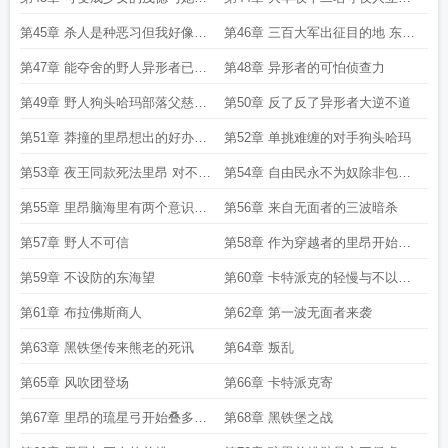
布的任务
者
第45章 杀人是种恶习但我好像戒
第46章 三百大军出征目的地 东海
不掉了
望
第47章 能夺舍的野人异形者已修
第48章 异形者的可怕侦查力
改
第49章 野人狗头哈玛部落父慈女
第50章 反了反了异形者大逆不道
孝
第51章 莽撞的里昂想出的好办法
第52章 单挑难缠的对手狗头哈玛
居然是偷袭
第53章 夜王同款死法里昂 对不起
第54章 自由民永不为奴除非包吃
做不到
包住
第55章 里昂脑海里有两个意识躲
第56章 来自无面者的三波暗杀
过了异形者的精神控制
第57章 野人不可信
第58章 作为穿越者的里昂开始认
真对待这个世界了
第59章 不设防的东海望
第60章 卡特派克的轻慢与不以为
意
第61章 布拉佛斯商人
第62章 第一波无面者来袭
第63章 黑铁堡传来熊老的死讯
第64章 叛乱
第65章 风吹团登场
第66章 卡特派克寄
第67章 里昂的琉星弓开始叠多重
第68章 黑铁堡之战