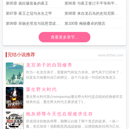
平气和
亮血条
第95章 疯狂爆装备的夜王
第96章 与夜王签订不平等和平条
约
第97章 夜王之冠与永生之甲
第98章 来自龙石岛的史坦尼斯从
艰难屯登陆
第99章 班杨史塔克与琼恩雪诺的
第100章 梅丽桑卓的预言
团聚
查看更多章节...
完结小说推荐
www.400wi.com
龙宫弟子的自我修养
作为一名龙宫弟子，需要帅气和实力并存。帅气风宁已经有了，
但是实力他看向自己的师父。这个只会说一句话的东海龙王...
重生野火时代
重生野火时代简介emspemsp重生野火时代是启煜的经典都市言
情类作品，重生野火时代主要讲述了1...
炮灰师尊今天也在艰难求生存
穿成清冷的炮灰师尊，顾卿云白捡了两个变态的徒弟。一妖一
魔，变态加倍！他勤勤恳恳战战兢兢，以摆脱炮灰结局为己任。