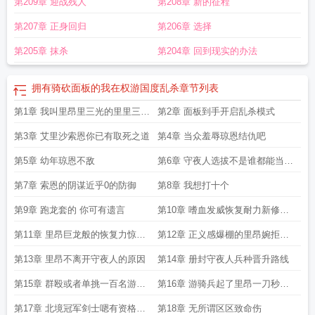
第209章 迎战残人
第208章 新的征程
第207章 正身回归
第206章 选择
第205章 抹杀
第204章 回到现实的办法
拥有骑砍面板的我在权游国度乱杀
章节列表
第1章 我叫里昂里三光的里里三光
第2章 面板到手开启乱杀模式
的昂
第3章 艾里沙索恩你已有取死之道
第4章 当众羞辱琼恩结仇吧
第5章 幼年琼恩不敌
第6章 守夜人选拔不是谁都能当守
夜人
第7章 索恩的阴谋近乎0的防御
第8章 我想打十个
第9章 跑龙套的 你可有遗言
第10章 嗜血发威恢复耐力新修版
主角无伤满意了吗
第11章 里昂巨龙般的恢复力惊呆
第12章 正义感爆棚的里昂婉拒小
伊蒙大学士
恶魔的蛊惑
第13章 里昂不离开守夜人的原因
第14章 册封守夜人兵种晋升路线
第15章 群殴或者单挑一百名游骑
第16章 游骑兵起了里昂一刀秒了
兵
有什么好说哒
第17章 北境冠军剑士嗯有资格的
第18章 无所谓区区致命伤