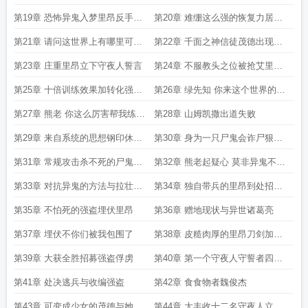
对手
第19章 恐怖异鬼入梦里昂反手打
第20章 难绷这么强的恢复力居然
的它满头包
不是龙的传人只是能忍
第21章 请问这世界上有哪里可以
第22章 千面之神信徒茂德出现茂
大规模合法刷金币吗
德mod
第23章 庄重里昂立下守夜人誓言
第24章 不服教头之位被抢艾里沙
索恩起了被一刀秒了
第25章 十倍训练效果加转化强盗
第26章 绿先知 你来这个世界的目
单位为正规军老兵敬意
的里昂 骑马与砍杀
第27章 熊老 你这么厉害帮我练练
第28章 山姆凯撒出道失败
兵吧里昂 白嫖我
第29章 来自系统的思想钢印休想
第30章 身为一只尸鬼会诈尸狠合
白嫖里昂的兵
理吧
第31章 常规攻击杀不死的尸鬼里
第32章 熊老起疑心 莫非异鬼不是
昂未出手
传说
第33章 对抗异鬼的方法与拉壮丁
第34章 独自带兵的里昂到处招兵
充实守夜人队伍
买马
第35章 不怕死的强盗埋伏里昂
第36章 赠地现状与异世诸葛亮
第37章 埋伏不你们被我包围了
第38章 皮糙肉厚的里昂刀剑加身
无法破防
第39章 大获全胜招募强盗俘虏
第40章 第一个守夜人守誓者四阶
兵的威慑力
第41章 处决逃兵与收编强盗
第42章 食食物者魏俊杰
第43章 可变成少女的茂德与她发
第44章 大丰收十二名守夜人立誓