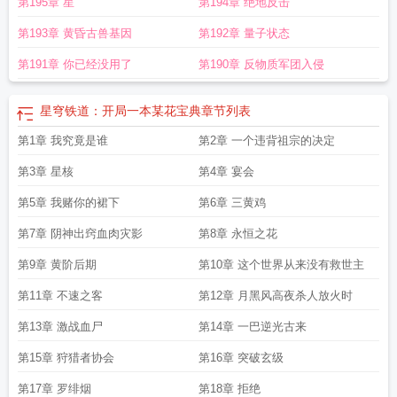
第195章 星
第194章 绝地反击
第193章 黄昏古兽基因
第192章 量子状态
第191章 你已经没用了
第190章 反物质军团入侵
星穹铁道：开局一本某花宝典
章节列表
第1章 我究竟是谁
第2章 一个违背祖宗的决定
第3章 星核
第4章 宴会
第5章 我赌你的裙下
第6章 三黄鸡
第7章 阴神出窍血肉灾影
第8章 永恒之花
第9章 黄阶后期
第10章 这个世界从来没有救世主
第11章 不速之客
第12章 月黑风高夜杀人放火时
第13章 激战血尸
第14章 一巴逆光古来
第15章 狩猎者协会
第16章 突破玄级
第17章 罗绯烟
第18章 拒绝