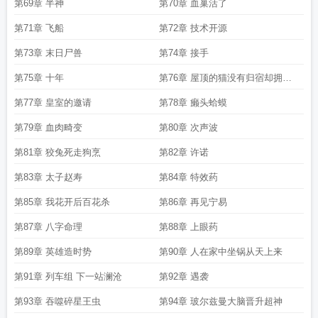
第69章 半神
第70章 血巢活了
第71章 飞船
第72章 技术开源
第73章 末日尸兽
第74章 接手
第75章 十年
第76章 屋顶的猫没有归宿却拥有
自由
第77章 皇室的邀请
第78章 癞头蛤蟆
第79章 血肉畸变
第80章 次声波
第81章 狡兔死走狗烹
第82章 许诺
第83章 太子赵寿
第84章 特效药
第85章 我花开后百花杀
第86章 再见宁易
第87章 八字命理
第88章 上眼药
第89章 英雄造时势
第90章 人在家中坐锅从天上来
第91章 列车组 下一站澜沧
第92章 遇袭
第93章 吞噬碎星王虫
第94章 玻尔兹曼大脑晋升超神