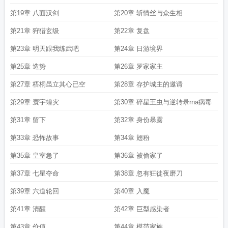
第19章 八面汉剑
第20章 斩情丝与众生相
第21章 狩猎玄级
第22章 复盘
第23章 明天跟我练武吧
第24章 日游境界
第25章 造势
第26章 罗家家主
第27章 梧桐虽立其心已空
第28章 存护城主的邀请
第29章 寰宇蝗灾
第30章 碎星王虫与逆转录rna病毒
第31章 留下
第32章 身份暴露
第33章 恐怖故事
第34章 翅粉
第35章 皇室急了
第36章 被偷家了
第37章 七星夺命
第38章 忽有狂徒夜磨刀
第39章 六道轮回
第40章 入魔
第41章 清醒
第42章 巨型感染者
第43章 价值
第44章 模范家族