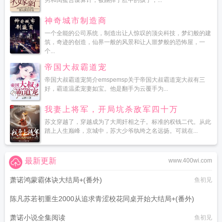
男和闺蜜合谋算计，被踢掉了肚中的孩子，...
神奇城市制造商
一个全能的公司系统，制造出让人惊叹的顶尖科技，梦幻般的建
筑，奇迹的创造，仙界一般的风景和让人噩梦般的恐怖屋，一
个...
帝国大叔霸道宠
帝国大叔霸道宠简介emspemsp关于帝国大叔霸道宠大叔有三
好，霸道温柔宠妻如宝。他是翻手为云覆手为...
我妻上将军，开局坑杀敌军四十万
苏文穿越了，穿越成为了大周奸相之子。标准的权钱二代。从此
踏上人生巅峰，京城中，苏大少爷纨绔之名远扬。可就在...
最新更新
www.400wi.com
萧诺鸿蒙霸体诀大结局+(番外)
鱼初见
陈凡苏若初重生2000从追求青涩校花同桌开始大结局+(番外)
萧诺小说全集阅读
痞子老妖
鱼初见