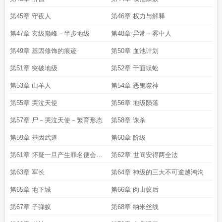
第45章 守夜人
第46章 权力与解释
第47章 玄级巅峰－半步地级
第48章 异常－雾中人
第49章 基因修饰的痕迹
第50章 血池计划
第51章 突破地级
第52章 千面蜈蚣
第53章 山羊人
第54章 恶鬼噬神
第55章 哭泣天使
第56章 地级陨落
第57章 尸－哭泣天使－繁育形态
第58章 诛杀
第59章 基因武道
第60章 阶级
第61章 怀疑一旦产生罪名便会成
第62章 世间安得两全法
立
第63章 军长
第64章 神级的三大不可逾越鸿沟
第65章 地下城
第66章 肉山蚁后
第67章 子弹蚁
第68章 纳米丝线