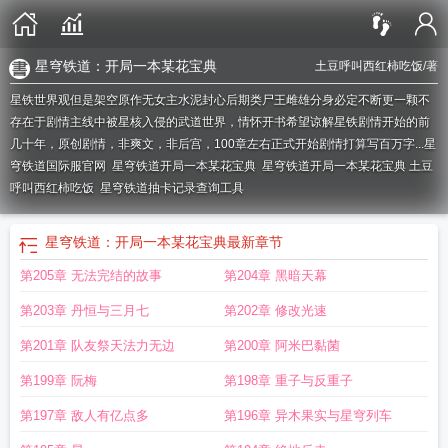
星穹铁道：开局一本某花宝典
土豆呼叫西红柿吃饭
/著
星铁世界观但是架空原作无女主水泥封心后期类尸王雌雄分身必定不断更一颗不
存在于剧情主线中被星核入侵的武道世界，情怀开书希望谅解星铁剧情开始的前
几十年，原创剧情，非爽文，非后宫，100章左右正式开始剧情打算写百万字...
星
穹铁道国际服官网
星穹铁道开局一本某花宝典
星穹铁道开局一本某花宝典 土豆
呼叫西红柿吃饭
星穹铁道抽卡记录查询工具
星穹铁道：开局一本某花宝典
最新章节
第205章 无法完结的故事
第204章 黑暗天幕
第203章 丹恒与三月七
第202章 修改光速
第201章 队友祭天法力无边
第200章 阿米巴黏菌
第199章 阮梅
第198章 重子与反重子
第197章 敌人有亿点多
第196章 异木果实与星穹列车