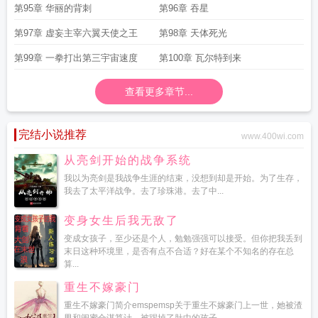
第95章 华丽的背刺
第96章 吞星
第97章 虚妄主宰六翼天使之王
第98章 天体死光
第99章 一拳打出第三宇宙速度
第100章 瓦尔特到来
查看更多章节...
完结小说推荐
www.400wi.com
从亮剑开始的战争系统
我以为亮剑是我战争生涯的结束，没想到却是开始。为了生存，
我去了太平洋战争。去了珍珠港。去了中...
变身女生后我无敌了
变成女孩子，至少还是个人，勉勉强强可以接受。但你把我丢到
末日这种环境里，是否有点不合适？好在某个不知名的存在总
算...
重生不嫁豪门
重生不嫁豪门简介emspemsp关于重生不嫁豪门上一世，她被渣