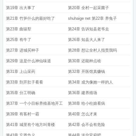
子吗
第19章 出大事了
第20章 全村一起采菌子
第21章 竹笋什么的最好吃了
shuhaige net 第22章 养兔子
第23章 曲辕犁
第24章 告诉知县老爷去
第25章 有牛了
第26章 知县大人来了
第27章 进城买种子
第28章 想让全村人指责我吗
第29章 这是什么神仙味道
第30章 还能种点啥
第31章 上山采药
第32章 开医馆真赚钱
第33章 剖开肚子看看
第34章 成为像她一样的人
第35章 分工明确
第36章 建养殖场
第37章 一个小目标养殖基地开工
第38章 给小柱娘看病
第39章 有客村一霸
第40章 怎么才来
第41章 城里有个地方叫青楼
第42章 会不会有危险
第43章 忘恩负义
第44章 送交官府吧