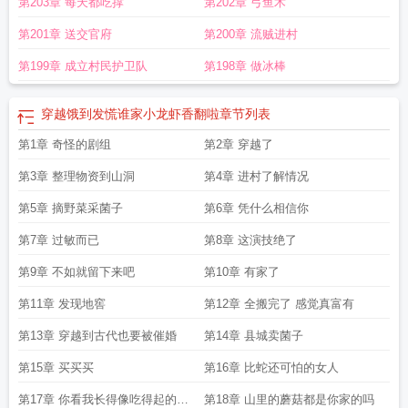
第203章 每天都吃撑
第202章 弓鱼术
电视剧
女主穿越小龙虾
穿越做小龙虾的是第几集
第201章 送交官府
第200章 流贼进村
第199章 成立村民护卫队
第198章 做冰棒
穿越饿到发慌谁家小龙虾香翻啦
章节列表
第1章 奇怪的剧组
第2章 穿越了
第3章 整理物资到山洞
第4章 进村了解情况
第5章 摘野菜采菌子
第6章 凭什么相信你
第7章 过敏而已
第8章 这演技绝了
第9章 不如就留下来吧
第10章 有家了
第11章 发现地窖
第12章 全搬完了 感觉真富有
第13章 穿越到古代也要被催婚
第14章 县城卖菌子
第15章 买买买
第16章 比蛇还可怕的女人
第17章 你看我长得像吃得起的样
第18章 山里的蘑菇都是你家的吗