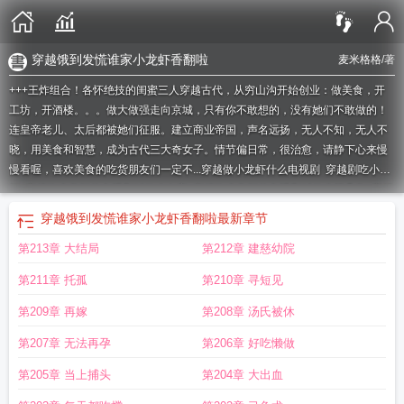
穿越饿到发慌谁家小龙虾香翻啦
麦米格格
/著
+++王炸组合！各怀绝技的闺蜜三人穿越古代，从穷山沟开始创业：做美食，开
工坊，开酒楼。。。做大做强走向京城，只有你不敢想的，没有她们不敢做的！
连皇帝老儿、太后都被她们征服。建立商业帝国，声名远扬，无人不知，无人不
晓，用美食和智慧，成为古代三大奇女子。情节偏日常，很治愈，请静下心来慢
慢看喔，喜欢美食的吃货朋友们一定不...
穿越做小龙虾什么电视剧
穿越剧吃小龙
虾
穿越吃小龙虾的电视剧叫什么名字
穿越吃小龙虾的电视剧叫什么第几集
穿越
后小龙虾泛滥什么电视剧
穿越剧吃小龙虾是什么电视剧
穿越卖小龙虾景朝漫
穿越饿到发慌谁家小龙虾香翻啦
最新章节
剧
穿越吃小龙虾
穿越回去吃小龙虾的女的
穿越吃小龙虾什么电视
穿越剧小龙
第213章 大结局
第212章 建慈幼院
虾泛滥成灾是什么电视剧
穿越吃小龙虾的电视剧是第几集
穿越过去吃小龙虾
穿
越剧有小龙虾
穿越吃小龙虾是什么剧
穿越剧吃小龙虾求片名
穿越剧小龙虾
穿
第211章 托孤
第210章 寻短见
越吃小龙虾电影名字
穿越过去吃小龙虾的电视剧
穿越吃小龙虾的电视剧叫什
么
穿越回去吃小龙虾的电视剧
穿越做小龙虾的电视剧叫什么
女主穿越吃小龙
第209章 再嫁
第208章 汤氏被休
虾
穿越 龙虾
穿越的小龙虾
电视剧穿越吃小龙虾
穿越剧中小龙虾
穿越小龙虾
第207章 无法再孕
第206章 好吃懒做
是什么电视剧
穿越剧 小龙虾
穿越小龙虾电视剧叫什么
穿越做龙虾的那个剧叫
什么
穿越吃小龙虾的电视剧
穿越小龙虾泛滥
女子穿越小龙虾泛滥
穿越遇到小
第205章 当上捕头
第204章 大出血
龙虾是什么电视剧
穿越吃小龙虾是什么电视剧第几集
穿越剧有小龙虾的是什么