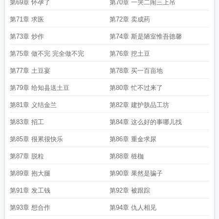
第69章 怀孕了
第70章 一哭二闹三上吊
第71章 求医
第72章 卖成药
第73章 炒作
第74章 斯是陋室惟吾德馨
第75章 做不完 完全做不完
第76章 挖土豆
第77章 土豆宴
第78章 买一百亩地
第79章 给知县送土豆
第80章 忙不过来了
第81章 义结金兰
第82章 建护肤品工坊
第83章 招工
第84章 这么好的事哪儿找
第85章 很累很快乐
第86章 重金求尿
第87章 脱粒
第88章 梿枷
第89章 抱大腿
第90章 果然是骗子
第91章 发工钱
第92章 被跟踪
第93章 想合作
第94章 仇人相见