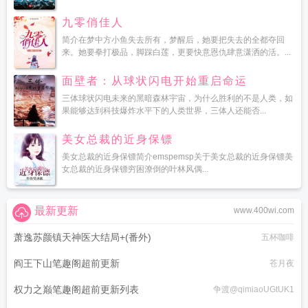
九零俏佳人
简介在梦中方小鱼失去所有，梦醒后，她要把失去的全都夺回
来。她要拳打极品，脚踩白莲，更要快意恩仇肆意潇洒的活。...
面壁者：从球状闪电开始重启命运
三体球状闪电未来的黑暗森林宇宙，为什么胜利的不是人类，如
果能够达到科技爆炸水平下的人类世界，三体人还能否...
美女总裁的近身保镖
美女总裁的近身保镖简介emspemsp关于美女总裁的近身保镖美
女总裁的近身保镖穷困潦倒的叶林风偶...
最新更新
www.400wi.com
萧逸苏颜镇天神医大结局+(番外)
五杯咖啡
阎王下山笔趣阁超前更新
苍月夜
权力之巅笔趣阁超前更新列表
争渡@qimiaoUGtUK1