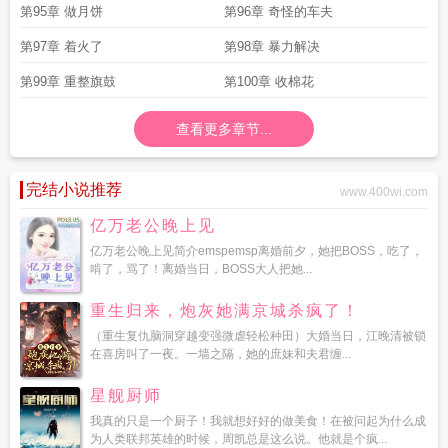
第95章 做月饼
第96章 奇怪的车夫
第97章 着火了
第98章 暴力解决
第99章 重整旗鼓
第100章 收棉花
查看更多章节...
完结小说推荐
www.400wi.com
亿万老公晚上见
亿万老公晚上见简介emspemsp离婚前夕，她把BOSS，吃了，
啃了，骂了！离婚当日，BOSS大人把她...
重生归来，炮灰她满京城杀疯了！
（重生复仇脑洞穿越变强微虐轻松种田）大婚当日，江晚清被锁
在喜房叫了一夜。一墙之隔，她的庶妹和夫君缠...
星舰厨师
我真的只是一个厨子！我就想好好的做美食！在被问起为什么成
为人类联邦英雄的时候，周凯总是这么说。他就是个疯...