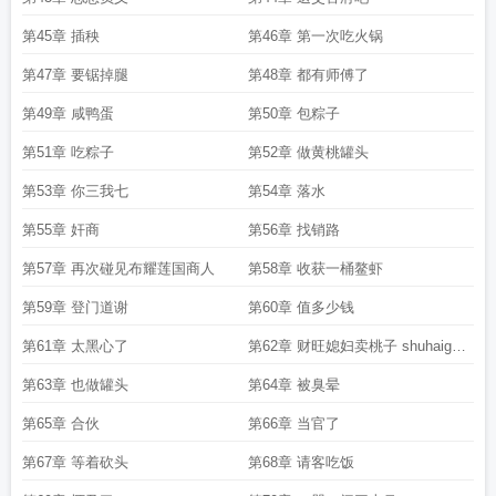
第45章 插秧
第46章 第一次吃火锅
第47章 要锯掉腿
第48章 都有师傅了
第49章 咸鸭蛋
第50章 包粽子
第51章 吃粽子
第52章 做黄桃罐头
第53章 你三我七
第54章 落水
第55章 奸商
第56章 找销路
第57章 再次碰见布耀莲国商人
第58章 收获一桶鳌虾
第59章 登门道谢
第60章 值多少钱
第61章 太黑心了
第62章 财旺媳妇卖桃子 shuhaige
net
第63章 也做罐头
第64章 被臭晕
第65章 合伙
第66章 当官了
第67章 等着砍头
第68章 请客吃饭