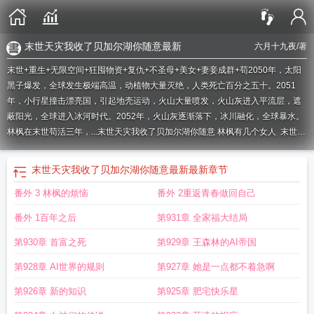
末世天灾我收了贝加尔湖你随意最新
六月十九夜
/著
末世+重生+无限空间+狂囤物资+复仇+不圣母+美女+妻妾成群+苟2050年，太阳
黑子爆发，全球发生极端高温，动植物大量灭绝，人类死亡百分之五十。2051
年，小行星撞击漂亮国，引起地壳运动，火山大量喷发，火山灰进入平流层，遮
蔽阳光，全球进入冰河时代。2052年，火山灰逐渐落下，冰川融化，全球暴水。
林枫在末世苟活三年，...
末世天灾我收了贝加尔湖你随意 林枫有几个女人
末世天
灾我收了贝加尔湖笔趣阁
末世天灾我收了贝加尔湖叶枫
末世天灾我收了贝加尔
湖你随意 作者六月十九夜
末世天灾我收了贝加尔湖你随意 第80章
末世天灾我收
末世天灾我收了贝加尔湖你随意最新
最新章节
了贝加尔湖你随意 第502章
末世天灾我收了贝加尔湖你随意第68
末世天灾我收
番外 3 林枫的烦恼
番外 2重返青春做回自己
了贝加尔湖你随意阅读
末世天灾我收了贝加尔湖你随意最新
末世天灾我收了贝
加尔湖你随意 无删减
末世天灾我收了贝加尔湖你随意TXT
末世天灾我收了贝加
番外 1百年之后
第931章 全家福大结局
尔湖你随意 男主都觉醒了什么能力
末世天灾我收了贝加尔湖你随意未删减
末世
天灾我收了贝加尔湖你随意林枫
末世天灾我收了贝加尔湖你随意 六月十九夜
末
第930章 首富之死
第929章 王森林的AI帝国
世天灾我收了贝加尔湖你随意 笔趣阁
末世天灾我收了贝加尔湖你随意百度百
第928章 AI世界的规则
第927章 她是一点都不着急啊
科
末世天灾我收了贝加尔湖你随意68集
末世天灾我收了贝加尔湖你随意 第578
章
末世天灾我屯贝加尔湖
末世天灾我收了贝加尔湖你随意林枫 作者六月十九
第926章 新的知识
第925章 肥宅快乐星
夜
末世天灾我收了贝加尔湖你随意gl
末世天灾我收了贝加尔湖林峰
末世天灾我