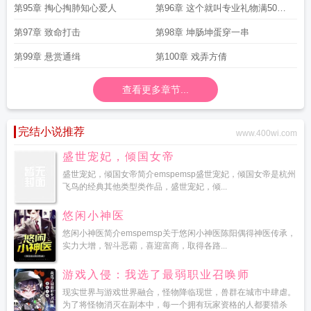
第95章 掏心掏肺知心爱人
第96章 这个就叫专业礼物满50继
续加更不会让大家白刷
第97章 致命打击
第98章 坤肠坤蛋穿一串
第99章 悬赏通缉
第100章 戏弄方倩
查看更多章节...
完结小说推荐
www.400wi.com
盛世宠妃，倾国女帝
盛世宠妃，倾国女帝简介emspemsp盛世宠妃，倾国女帝是杭州
飞鸟的经典其他类型类作品，盛世宠妃，倾...
悠闲小神医
悠闲小神医简介emspemsp关于悠闲小神医陈阳偶得神医传承，
实力大增，智斗恶霸，喜迎富商，取得各路...
游戏入侵：我选了最弱职业召唤师
现实世界与游戏世界融合，怪物降临现世，兽群在城市中肆虐。
为了将怪物消灭在副本中，每一个拥有玩家资格的人都要猎杀