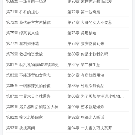
问题的人
后每次礼物总数破五十都加更
第69章 一场春雨一场梦
第70章 末世你还想谈恋爱
第71章 乔乔的担心
第72章 第一波奇袭
第73章 我代表官方逮捕你
第74章 大哥的女人不要惹
第75章 绿茶表来信
第76章 吴用梭哈
第77章 塑料姐妹花
第78章 救灾物资到来
第79章 救援物资发放
第80章 你是来救我的吗
第81章 动乱礼物满50继续加更每
第82章 第二桩生意
次满50都加更
第83章 不能违背妇女意志
第84章 有病就得用治
第85章 一碗麻辣烫的价值
第86章 处理涨袋食品
第87章 世界末日全球通告
第88章 为了贝加尔湖进攻礼物加
更满50礼物继续加更
第89章 屠杀感谢后倾送的大神认
第90章 艺术就是爆炸
证继续加更说到做到
第91章 接大老婆回家
第92章 狗都比人听话
第93章 挑拨离间
第94章 一夫当关万夫莫开