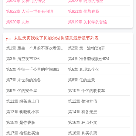
第924章 女神们的传说
第923章 药液的报应
收了贝加尔湖你随意 第51章
末世天灾我收了贝加尔湖你随意 男主觉醒了什么能
力
末世天灾我收了贝加尔湖你随意(1-570)
末世天灾我收了贝加尔湖你随意
末
第922章 人活一世死有何惧
第921章 优势在我
世天灾我收了贝加尔湖你随意 第513章
末世天灾我收了贝加尔湖你随意 第682
章
末世天灾我收了贝加尔湖你随意作者六月十九夜
末世天灾我收了贝加尔湖你
第920章 丸辣
第919章 关长学的苦恼
随意TXT百度
末世天灾我收了贝加尔湖你随意最新
章节列表
第1章 重生一个月前不喜欢看囤物
第2章 第一波物资q群
资请跳32章末世到来篇
第3章 清空夜市136
第4章 准备套现股份624
第5章 半径一千公里的空间883
第6章 套现15个亿
第7章 末世前的准备
第8章 亿的生意
第9章 亿的安全屋
第10章 个亿的改装车
第11章 绿茶表上门
第12章 整治方倩
第13章 狗咬狗小事
第14章 有备无患
第15章 是你香肠
第16章 狂点外卖
第17章 撸贷款买油
第18章 购买机票