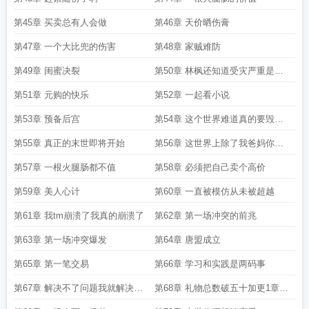
第45章 买卖总有人会做
第46章 天价晒伤膏
第47章 一个大比兜的伤害
第48章 家贼难防
第49章 闺蜜决裂
第50章 林枫还知道受灾严重是因
为他自己
第51章 元购的快乐
第52章 一起看小说
第53章 预备后宫
第54章 这个世界难道真的要毁灭
了吗
第55章 真正的末世即将开始
第56章 这世界上除了我爸妈你们
所有人都该死啊
第57章 一根火腿肠都不值
第58章 必须把自己卖个高价
第59章 美人心计
第60章 一直被模仿从未被超越
第61章 我tm崩溃了我真的崩溃了
第62章 第一场冲突的前兆
第63章 第一场冲突爆发
第64章 唐盟成立
第65章 第一笔交易
第66章 学习和实践是两码事
第67章 解决不了问题我就解决有
第68章 礼物总数破五十加更1章以