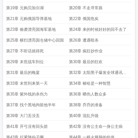
第19章 元购贝加尔湖
第20章 不走寻常路
第21章 元购俄国导弹基地
第22章 俄国危矣
第23章 偷袭漂亮国海军基地
第24章 来的时候好好的回不去了
第25章 横扫漂亮国仓储中心回国
第26章 遭遇暗杀
第27章 不听话就得死
第28章 疯狂抄作业
第29章 末世战车到位
第30章 最后的狂欢
第31章 最后的晚宴
第32章 太阳黑子爆发全球通讯瘫
痪
第33章 末世到来第一天
第34章 梭哈是一种智慧
第35章 紫外线的杀伤力
第36章 晒伤人数众多
第37章 找个黑地拘留他半年
第38章 乔乔的准备
第39章 大门丢没丢
第40章 混乱升级
第41章 开弓没有回头箭
第42章 没有公主命一身公主病
第43章 赶紧随份子啊
第44章 一根火腿肠的价值