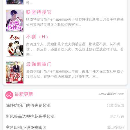
怪...
联盟特搜官
联盟特搜官简介emspemsp关于联盟特搜官新书天刀金手指在修
仙已签约精灵世界之联盟特搜官关...
不驯（H）
秦璐这个人，用她那几个丈夫的话去说，那就是不驯。从不听
话，一身反骨，还最喜欢玩火。怎么就让他们爱成这样了呢。看
来...
最强倒插门
最强倒插门简介emspemsp三年前，孤儿叶伟为保女友肚中孩子
顶罪入狱，在狱中偶遇神秘老人拜师学艺。三...
最新更新
www.400wi.com
陈静纺织厂的假夫妻起源
只爱吃板面
靳风极品透视护花高手起源
第九行诗
主角田强小说免费阅读
出山看桃花