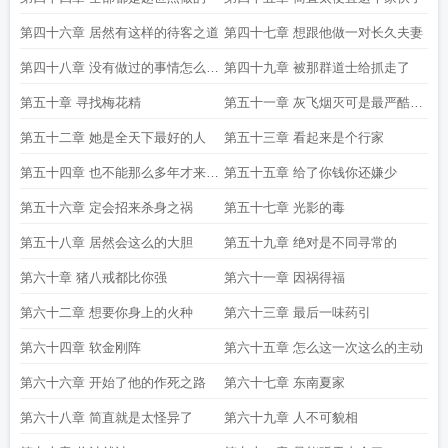
第四十六章 居然有这样的待客之道
第四十七章 想跟他做一对长久夫妻
第四十八章 没有做过的事情怎么承
第四十九章 被那群道士给抓走了
认
第五十章 寻找梅花精
第五十一章 灰飞烟灭可是最严酷的
刑法
第五十二章 她是全天下最好的人
第五十三章 看起来是个行家
第五十四章 也不能那么多年才来找
第五十五章 给了你钱你还嫌少
我吧
第五十六章 定会招来杀身之祸
第五十七章 光影的毒
第五十八章 居然会这么的大胆
第五十九章 绝对是不同寻常的
第六十章 猪八戒都比你强
第六十一章 因祸得福
第六十二章 想要你身上的火种
第六十三章 最后一味药引
第六十四章 软金刚阵
第六十五章 怎么这一次这么的主动
第六十六章 开始了他的作死之路
第六十七章 东南夏家
第六十八章 简直就是太怪异了
第六十九章 人不可貌相