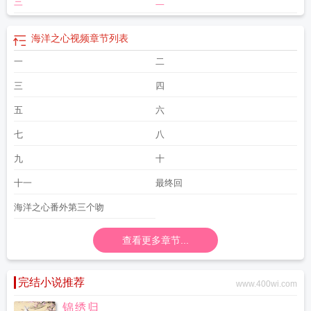
三
二
海洋之心视频
章节列表
一
二
三
四
五
六
七
八
九
十
十一
最终回
海洋之心番外第三个吻
查看更多章节...
完结小说推荐
www.400wi.com
锦绣归