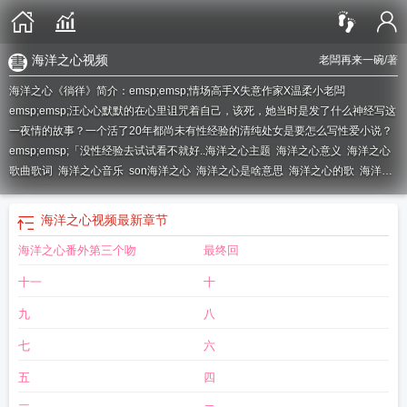
海洋之心视频
老闆再来一碗
/著
海洋之心《徜徉》简介：emsp;emsp;情场高手X失意作家X温柔小老闆
emsp;emsp;汪心心默默的在心里诅咒着自己，该死，她当时是发了什么神经写这
一夜情的故事？一个活了20年都尚未有性经验的清纯处女是要怎么写性爱小说？
emsp;emsp;「没性经验去试试看不就好..
海洋之心主题
海洋之心意义
海洋之心
歌曲歌词
海洋之心音乐
son海洋之心
海洋之心是啥意思
海洋之心的歌
海洋之
心的话语
海洋之心 音乐
海洋之心歌曲中文版歌词
海洋之心歌曲视频
海洋之心
mv
海洋之心演唱
海洋之心歌曲所表达的意思
海洋之心是什么意思
海洋之心是
海洋之心视频
最新章节
什么意思?
海洋之心的歌曲
海洋之心解释
海洋之心的歌词
海洋之心寓意什
海洋之心番外第三个吻
最终回
么
海洋之心歌曲的意义
海洋之心什么意思?
海洋之心歌曲原唱
海洋之心的含
义
海洋之心视频
海洋之心出自哪里
海洋之心的寓意是什么
海洋之心的意思是
十一
十
什么
九
八
七
六
五
四