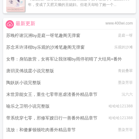
年，变成了又肥又懒的丑媳妇。但老天却给了她一个...
最新更新
www.400wi.com
苏晚柠谢沉洲by是庭一呀笔趣阁无弹窗
是庭一呀
苏念禾许泽楷by乐观的沙滩笔趣阁无弹窗
乐观的沙滩
女尊：身陷敌营，女将军让我张嘴by雨停初晴了大结局+番外
唐玥灵傅战霆小说完整版
雨停初晴了
青妩叠翠
陶妖妖小说完整版
墨染芳菲
末世异能女王，重生七零带崽虐渣番外精品章节
沅六六
喻乐之卫明小说完整版
哈哈哈121388
带系统穿七零，邪修军嫂日行一善番外精品章节
哈哈哈121388
流放：和傻爹顿顿吃肉番外精品章节
墨染芳菲