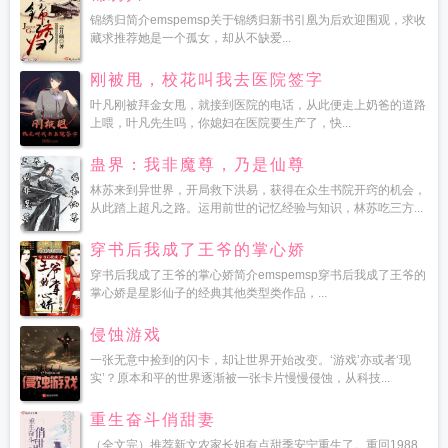
锦绣归简介emspemsp关于锦绣归新书引凰为后欢迎围观，求收
藏求推荐她是一个孤女，却从不缺爱...
刚被甩，校花叫我去医院签字
叶凡刚被拜金女甩，就接到医院的电话，从此便走上奶爸的道路
上喂，叶凡先生吗，你媳妇在医院要生产了，快...
蛊界：我非魔尊，乃是仙尊
林苏来到异世界，开局救下洪易，获得在众生书院开窍的机会，
从此踏上超凡之路。运用前世的记忆经验与知识，林苏吃三方...
穿书后我成了王爷的掌心娇
穿书后我成了王爷的掌心娇简介emspemsp穿书后我成了王爷的
掌心娇是星影仙子的经典其他类型类作品，...
侵蚀游戏
一张无意中捡到的闪卡，却让世界开始改变。‘游戏’亦或者‘现
实’？原本和平的世界逐渐被一张卡片慢慢侵蚀，从科技...
重生奋斗俏甜妻
（全文完）推荐新文农家长姐有点甜季安宁重生了。重回1988