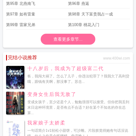
第95章 北燕南飞
第96章 燕返
第97章 如有雷童
第98章 天下富贵我占一成
第99章 雷家兄弟
第100章 桃花入门
查看更多章节...
完结小说推荐
www.400wi.com
十八岁后，我成为了超级富二代
爸，我闯大祸了。怎么了儿子，你违法犯罪了？我我欠了高利贷
哦，跟钱有关啊，那没事了。苏念...
变身女生后我无敌了
变成女孩子，至少还是个人，勉勉强强可以接受。但你把我丢到
末日这种环境里，是否有点不合适？好在某个不知名的存在总
算...
我家娘子太娇柔
一句话简介1v1轻松小甜饼，可沙雕。片段朕觉得她有句话没说