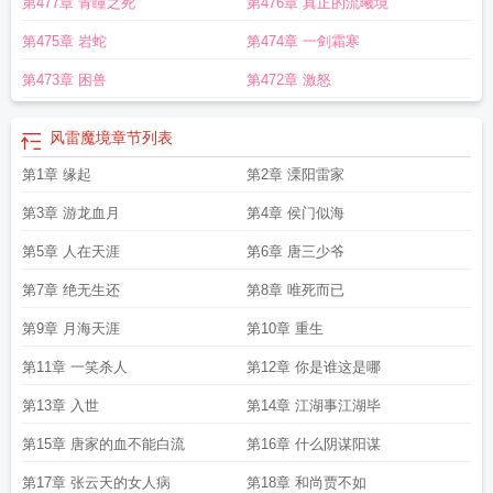
第477章 青瞳之死
第476章 真正的流曦境
第475章 岩蛇
第474章 一剑霜寒
第473章 困兽
第472章 激怒
风雷魔境
章节列表
第1章 缘起
第2章 溧阳雷家
第3章 游龙血月
第4章 侯门似海
第5章 人在天涯
第6章 唐三少爷
第7章 绝无生还
第8章 唯死而已
第9章 月海天涯
第10章 重生
第11章 一笑杀人
第12章 你是谁这是哪
第13章 入世
第14章 江湖事江湖毕
第15章 唐家的血不能白流
第16章 什么阴谋阳谋
第17章 张云天的女人病
第18章 和尚贾不如