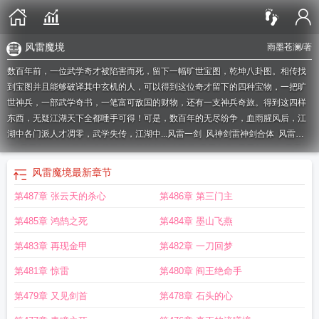
风雷魔境
雨墨苍澜
/著
数百年前，一位武学奇才被陷害而死，留下一幅旷世宝图，乾坤八卦图。相传找
到宝图并且能够破译其中玄机的人，可以得到这位奇才留下的四种宝物，一把旷
世神兵，一部武学奇书，一笔富可敌国的财物，还有一支神兵奇旅。得到这四样
东西，无疑江湖天下全都唾手可得！可是，数百年的无尽纷争，血雨腥风后，江
湖中各门派人才凋零，武学失传，江湖中...
风雷一剑
风神剑雷神剑合体
风雷风
刃
风雷剑传奇动画片
金庸群侠传魔神剑怎么获得
风雷剑龙
风雷剑传说
风雷神
套装
风雷魔神剑陈青云
风雷剑仙
风雷魔神剑txt
诛仙魔神剑boss
雷神剑风神剑
风雷魔境
最新章节
动画片
魔神剑缘
风魔手里剑和飞雷神苦无选哪个
风雷剑道
风雷魔境
风魔神水
第487章 张云天的杀心
第486章 第三门主
魔神雷魔神
动画片雷神剑风神剑是什么
风雷剑谱给谁学
风雷剑法怎么获得
风
神剑雷神剑
风魔手里剑和飞雷神
风神剑雷神剑哪个强
风魔手里剑和飞雷神苦无
第485章 鸿鹄之死
第484章 墨山飞燕
哪个好
第483章 再现金甲
第482章 一刀回梦
第481章 惊雷
第480章 阎王绝命手
第479章 又见剑首
第478章 石头的心