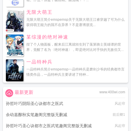
错。什么？你是个狐狸精。曲流晚！！...
无限大萌王
无限大萌王简介emspemsp关于无限大萌王江睿穿越了可为什么
获得萌王能力的我不在异界？不是赛博朋克...
某综漫的绝对神速
捏了个人物面板，醒来后江离就转生到了落第骑士英雄谭的世
界，觉醒了名为〈绝对神速〉，即是绝对比对手快的无敌但又...
一品特种兵
一品特种兵简介emspemsp一品特种兵是磨剑少爷的经典都市言
情类作品，一品特种兵主要讲述了特种...
最新更新
www.400wi.com
孙哲叶巧阴阳圣心诀都市之医武
风起帘
余幼嘉酿秋实笔趣阁完整版无删减
前后卿1
孙哲叶巧圣心诀都市之医武笔趣阁完整版无删减
风起帘