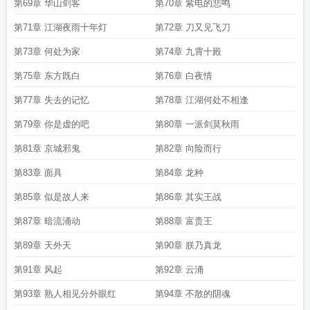
第69章 华山剑客
第70章 紫电的悲鸣
第71章 江湖夜雨十年灯
第72章 刀又见飞刀
第73章 何处为家
第74章 九霄十殿
第75章 东方既白
第76章 白夜情
第77章 失去的记忆
第78章 江湖何处不相逢
第79章 你是虚的吧
第80章 一派剑莫秋雨
第81章 京城邪鬼
第82章 向险而行
第83章 面具
第84章 龙种
第85章 似是故人来
第86章 其实王战
第87章 暗流涌动
第88章 富贵王
第89章 天外天
第90章 朕乃真龙
第91章 风起
第92章 云涌
第93章 熟人相见分外眼红
第94章 不散的阴魂