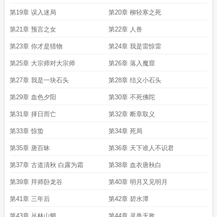
第19章 误入迷局
第20章 柳轻寒之死
第21章 预言之女
第22章 人兽
第23章 你才是猎物
第24章 我是雷惊雷
第25章 大宗师对大宗师
第26章 落入魔窟
第27章 我是一块石头
第28章 结义小石头
第29章 血色夕阳
第30章 不死佛陀
第31章 择日而亡
第32章 断章取义
第33章 惊蛰
第34章 死局
第35章 唐百昧
第36章 天下谁人不识君
第37章 古道清秋 白露为霜
第38章 血衣唐秋白
第39章 拜师卧龙谷
第40章 明月又见明月
第41章 三年后
第42章 碧水潭
第43章 丛林山魈
第44章 灵兽无敌