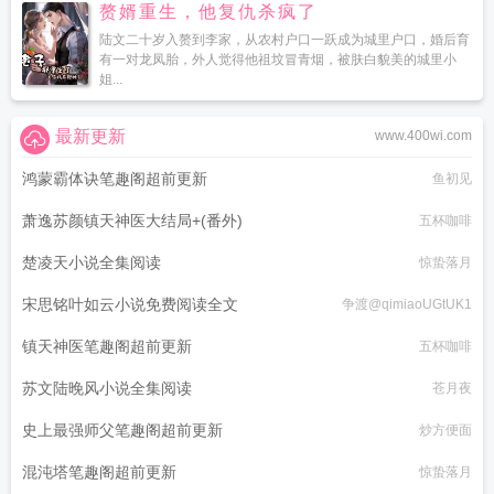
赘婿重生，他复仇杀疯了
陆文二十岁入赘到李家，从农村户口一跃成为城里户口，婚后育
有一对龙凤胎，外人觉得他祖坟冒青烟，被肤白貌美的城里小
姐...
最新更新
www.400wi.com
鸿蒙霸体诀笔趣阁超前更新
鱼初见
萧逸苏颜镇天神医大结局+(番外)
五杯咖啡
楚凌天小说全集阅读
惊蛰落月
宋思铭叶如云小说免费阅读全文
争渡@qimiaoUGtUK1
镇天神医笔趣阁超前更新
五杯咖啡
苏文陆晚风小说全集阅读
苍月夜
史上最强师父笔趣阁超前更新
炒方便面
混沌塔笔趣阁超前更新
惊蛰落月