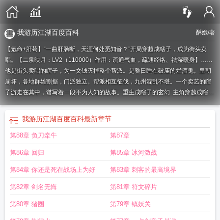
我游历江湖百度百科
酥娥
/著
【氪命+肝苟】“一曲肝肠断，天涯何处觅知音？”开局穿越成瞎子，成为街头卖
唱。【二泉映月：LV2（110000）作用：疏通气血，疏通经络、祛湿暖身】……
他是街头卖唱的瞎子，为一文钱灭掉整个帮派。是整日睡在破庙的烂酒鬼。皇朝
崩坏，各地群雄割据，门派独立。帮派相互征伐，九州混乱不堪。一个卖艺的瞎
子游走在其中，谱写着一段不为人知的故事。
重生成瞎子的玄幻
主角穿越成瞎
子
变成瞎子的
我游历江湖
我游历江湖(落魄江湖行)
第一章我是个瞎子
扮演黑
瞎子的
成了瞎子男主的短命白月光
变成瞎子怎么生活
第一章我是瞎子
成为瞎
我游历江湖百度百科
最新章节
子反派的导盲犬
我成了瞎子男主的白月光
重生成为瞎子却获得了系统
穿越成瞎
第88章 负刀牵牛
第87章
子怎么办
变成瞎子的前兆
成为瞎子男主的短命白月光
变成了瞎子
穿越成瞎子
的武侠
我成了瞎子男主的短命白月光
成为瞎子男主
我游历江湖(落魄...)
当我是
第86章 回归
第85章 冰河激战
瞎子
穿越我变成瞎子
成了瞎子怎么办
玄幻成为瞎子我游历江湖百度百科
玄幻
成为瞎子我游历江湖
第 章 成为瞎子 失明
我游历江湖 哀嚎的狂风
玄幻成为瞎子
第84章 你还是死在战场上为好
第83章 刺客的最高境界
我游历江湖谁是女主
成为瞎子王爷的白月光
玄幻成为瞎子
我游历江湖TXT
我
第82章 剑名无悔
第81章 符文碎片
游历江湖百度百科
主角重生成了瞎子
成了瞎子男主的白月光
主角穿越成瞎子
的
穿越成瞎子
我是瞎子的
变成瞎子
开局瞎子的
穿越成为瞎子
我游历江湖(落
第80章 猪圈
第79章 镇妖关
魄江湖行)TXT