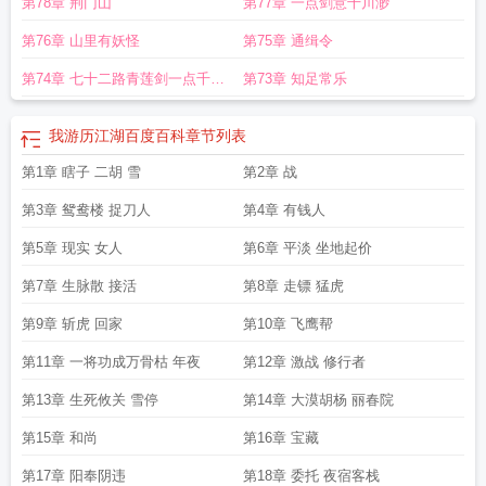
第78章 荆门山
第77章 一点剑意千川渺
第76章 山里有妖怪
第75章 通缉令
第74章 七十二路青莲剑一点千里
第73章 知足常乐
快哉风
我游历江湖百度百科
章节列表
第1章 瞎子 二胡 雪
第2章 战
第3章 鸳鸯楼 捉刀人
第4章 有钱人
第5章 现实 女人
第6章 平淡 坐地起价
第7章 生脉散 接活
第8章 走镖 猛虎
第9章 斩虎 回家
第10章 飞鹰帮
第11章 一将功成万骨枯 年夜
第12章 激战 修行者
第13章 生死攸关 雪停
第14章 大漠胡杨 丽春院
第15章 和尚
第16章 宝藏
第17章 阳奉阴违
第18章 委托 夜宿客栈