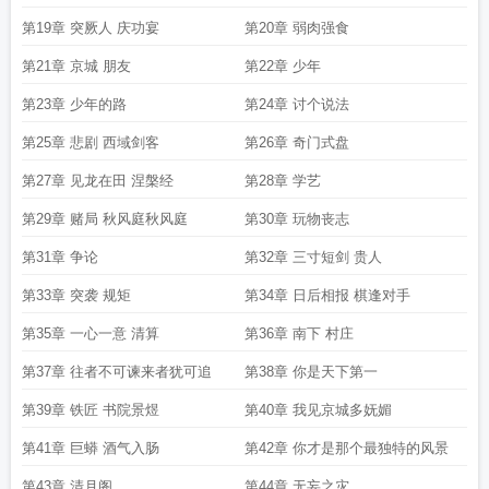
第19章 突厥人 庆功宴
第20章 弱肉强食
第21章 京城 朋友
第22章 少年
第23章 少年的路
第24章 讨个说法
第25章 悲剧 西域剑客
第26章 奇门式盘
第27章 见龙在田 涅槃经
第28章 学艺
第29章 赌局 秋风庭秋风庭
第30章 玩物丧志
第31章 争论
第32章 三寸短剑 贵人
第33章 突袭 规矩
第34章 日后相报 棋逢对手
第35章 一心一意 清算
第36章 南下 村庄
第37章 往者不可谏来者犹可追
第38章 你是天下第一
第39章 铁匠 书院景煜
第40章 我见京城多妩媚
第41章 巨蟒 酒气入肠
第42章 你才是那个最独特的风景
第43章 清月阁
第44章 无妄之灾