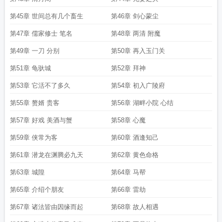
第45章 世间总有几个畜生
第46章 剑心蒙尘
第47章 儒家修士 笔名
第48章 两清 附魔
第49章 一刀 分别
第50章 再入玉门关
第51章 龟驮城
第52章 拜神
第53章 它活不了多久
第54章 初入广陵府
第55章 赘婿 贵客
第56章 湖畔小院 心结
第57章 好戏 美酒与蟹
第58章 心魔
第59章 侠常为客
第60章 酒逢知己
第61章 潜龙在渊腾必九天
第62章 黄色命格
第63章 城隍
第64章 马帮
第65章 介绍个朋友
第66章 雷劫
第67章 诸法皆由因缘而起
第68章 故人相遇