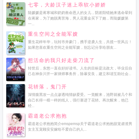
七零，大龄汉子迷上乖软小娇娇
陆媛媛是蒋寒城和奶奶救命恩人的女儿，阴差阳错她来逃命晕到
在蒋家，为了她脱离苦海，男人花重金买下了她，而陆媛媛第
一...
重生空间之全能军嫂
重生花样年华，玩转市井豪门，携手逆袭人生，共揽一世风云！
如果您喜欢重生空间之全能军嫂，别忘记分享给朋友...
想活命的我只好走柴刀流了
转世后，东悠一直在好好读书。人生的目标是法政大，毕业后自
己在神奈川开一家律师事务所，除暴安良，建立和谐互助社会...
花轿落，鬼门开
深情腹黑攻一点点渗透纯情缺爱受。一觉醒来，池野就被几个和
自己长得一模一样的纸人，强行塞进了花轿。再次醒来，他已
经...
霸道老公求抱抱
霸道老公求抱抱简介emspemsp关于霸道老公求抱抱甜宠虐渣男
女主互宠顾安安嫁给不爱自己的人...