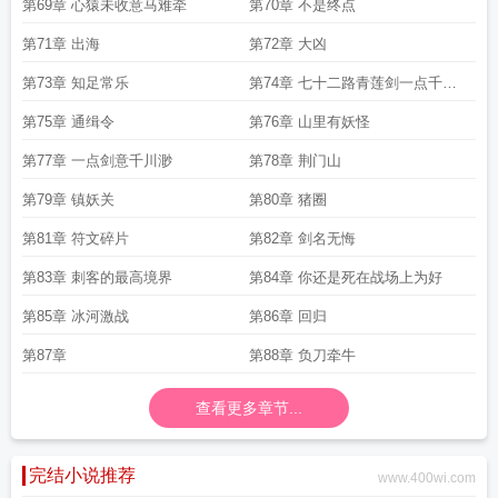
第69章 心猿未收意马难牵
第70章 不是终点
第71章 出海
第72章 大凶
第73章 知足常乐
第74章 七十二路青莲剑一点千里
快哉风
第75章 通缉令
第76章 山里有妖怪
第77章 一点剑意千川渺
第78章 荆门山
第79章 镇妖关
第80章 猪圈
第81章 符文碎片
第82章 剑名无悔
第83章 刺客的最高境界
第84章 你还是死在战场上为好
第85章 冰河激战
第86章 回归
第87章
第88章 负刀牵牛
查看更多章节...
完结小说推荐
www.400wi.com