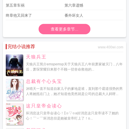
入狱记
傻瓜镇的居民
傻瓜麻将
傻瓜相机回收价格表
傻瓜的英语怎么读
傻瓜英
第五章车祸
第六章遗憾
文怎么读
傻瓜拼音
傻瓜用英语怎么说
傻瓜妈妈电视剧在线观看免费
傻瓜歌
曲
傻瓜式磨刀机
傻瓜英语破解版
傻瓜日语
傻瓜相机
傻瓜伊万
傻瓜是谁唱
终章他又回来了
番外坏女人
的
傻瓜相机哪个品牌好
傻瓜照相机
傻瓜怎么幽默回复
傻瓜进销存
傻瓜特工电
影在线观看完整版
傻瓜用英语怎么读
傻瓜蛋是什么意思
傻瓜韩国电影免费观
查看更多章节...
看
傻瓜关山越笔趣阁
傻瓜相机是什么意思
完结小说推荐
www.400wi.com
天狼兵王
天狼兵王简介emspemsp关于天狼兵王八年前萧家被灭门，八年
后，萧琛荣耀归来那个不顾一切舍命救他的...
总裁有个心头宝
沐晴天一直不知道自家儿子的爹地是谁，直到那个霸道强势的男
人将她抵在门上，她才知道他竟然就是公司的总裁大人妈呀...
这只皇帝会读心
坏消息这只皇帝会读心！Σ⊙▽⊙a好消息这只皇帝读不了她的
心！￣︶￣坏消息但是她被皇帝盯上了！o...