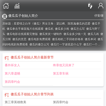
傻瓜瓜子创始人简介
仔安
/著
原标题：星爱情之白羊《傻瓜》男女主角：梁以稀、陈凯逸
傻瓜的恋爱
傻瓜手
机
傻瓜拳击手泰国鬼片在线观看
傻瓜机
傻瓜多少画
傻瓜怎么写
傻瓜与野丫
头
傻瓜电影在线观看完整版
傻瓜奖状一键制作
傻瓜金多少钱一克
傻瓜几画
傻
瓜汉斯
傻瓜的意思
傻瓜电影免费观看
傻瓜相机二手回收价格表
傻瓜单词
傻瓜
妈妈电视剧免费观看
傻瓜的傻怎么写
傻瓜打一字谜底是什么字
傻瓜打一个
字
傻瓜时代少年团
傻瓜种瓜种出傻瓜唯有傻瓜救得中华
傻瓜猫
傻瓜打一数
字
傻瓜鱼的图片
傻瓜式一键制作荣誉证书
傻瓜英语免费版
傻瓜代表什么生
傻瓜瓜子创始人简介
最新章节
肖
傻瓜病毒
傻瓜别让眼泪乖乖流什么歌
傻瓜指什么生肖
傻瓜代表数字几
傻瓜
番外坏女人
终章他又回来了
妈妈
傻瓜吉姆佩尔
傻瓜原唱
傻瓜别让眼泪乖乖流终于你我的爱埋葬在
傻瓜
帽
傻瓜我们都一样 被爱情伤了又伤
傻瓜共有多少笔画
傻瓜是什么意思
傻瓜是
第六章遗憾
第五章车祸
什么生肖?
傻瓜韩语
傻瓜猫动画片全集
傻瓜175功放电路图
傻瓜英语旧版
本
傻瓜麻将规则
傻瓜汉斯读后心得
傻瓜英语
傻瓜妈妈中文版电视剧免费观
第四章约会
看
傻瓜bY关山越
傻瓜奖状
傻瓜喝醋是哪个鸟说的
傻瓜图片
傻瓜种瓜种出傻
瓜唯有傻瓜救得中华图片
傻瓜威尔逊
傻瓜拳击手
傻瓜英语app官方版
傻瓜韩
傻瓜瓜子创始人简介
章节列表
剧
傻瓜打三个数字
傻瓜头像
傻瓜瓜子创始人简介
傻瓜韩语怎么说
傻瓜我们都
一样
傻瓜特工
傻瓜万用表的使用方法
傻瓜猜一字
傻瓜歌词
傻瓜的拼音
傻瓜
第三章英雄救美
第四章约会