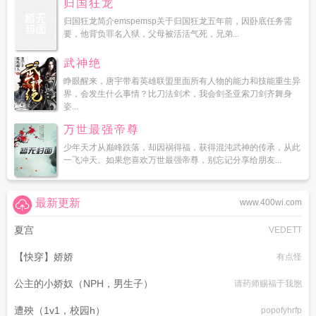
归国狂龙
归国狂龙简介emspemsp关于归国狂龙五年前，因卧底任务需
要，他背负罪名入狱，父母被活活气死，兄弟...
武神绝
睁眼醒来，唐宇带着英雄联盟里面所有人物的能力和技能重生异
界，会发生什么事情？比刀法剑术，我会剑圣亚索刀剑齐舞身
姿...
万世最强帝尊
少年天才从巅峰跌落，却因祸得福，获得混沌武神的传承，从此
一飞冲天。如果您喜欢万世最强帝尊，别忘记分享给朋友...
最新更新
www.400wi.com
夏宫
VEDETT
【快穿】娇娇
有点怪
公主的小娇奴（NPH，男生子）
请药师赐福于我胞
遭殃（1v1，校园h）
popofyhrfp