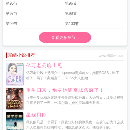
第95节
第96节
第97节
第98节
第99节
第100节
查看更多章节...
完结小说推荐
www.400wi.com
亿万老公晚上见
亿万老公晚上见简介emspemsp离婚前夕，她把BOSS，吃了，
啃了，骂了！离婚当日，BOSS大人把她...
重生归来，炮灰她满京城杀疯了！
（重生复仇脑洞穿越变强微虐轻松种田）大婚当日，江晚清被锁
在喜房叫了一夜。一墙之隔，她的庶妹和夫君缠...
星舰厨师
我真的只是一个厨子！我就想好好的做美食！在被问起为什么成
为人类联邦英雄的时候，周凯总是这么说。他就是个疯...