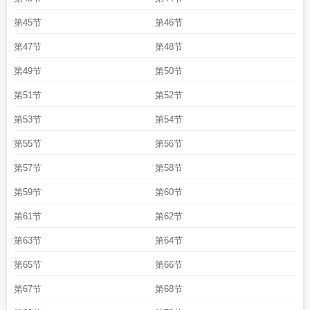
第45节
第46节
第47节
第48节
第49节
第50节
第51节
第52节
第53节
第54节
第55节
第56节
第57节
第58节
第59节
第60节
第61节
第62节
第63节
第64节
第65节
第66节
第67节
第68节