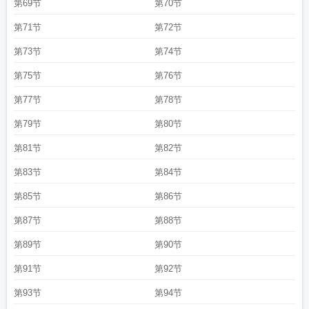
第69节
第70节
第71节
第72节
第73节
第74节
第75节
第76节
第77节
第78节
第79节
第80节
第81节
第82节
第83节
第84节
第85节
第86节
第87节
第88节
第89节
第90节
第91节
第92节
第93节
第94节