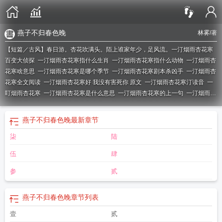
燕子不归春色晚
林雾
/著
【短篇／古风】春日游。杏花吹满头。陌上谁家年少，足风流。
一汀烟雨杏花寒
百变大侦探
一汀烟雨杏花寒指什么生肖
一汀烟雨杏花寒指什么动物
一汀烟雨杏
花寒啥意思
一汀烟雨杏花寒是哪个季节
一汀烟雨杏花寒剧本杀凶手
一汀烟雨杏
花寒全文阅读
一汀烟雨杏花寒好 我没有害死你 原文
一汀烟雨杏花寒汀读音
一
盯烟雨杏花寒
一汀烟雨杏花寒是什么意思
一汀烟雨杏花寒的上一句
一汀烟雨杏
花寒暗示什么
一汀烟雨杏花寒剧本杀
一汀烟雨杏花寒代表什么生肖
一汀烟雨杏
花寒拼音版
杏花烟雨什么
一汀烟雨杏花寒拼音
燕子不归春事晚一汀烟雨杏花
燕子不归春色晚
最新章节
寒
燕子未归春事晚
一汀烟雨杏花寒的汀是什么意思
一汀烟雨杏花寒打福彩3 d
柒
陆
三个数字
杏花烟雨楼的上一句
一汀烟雨杏花寒读音
还好
一汀烟雨杏花寒打一
数字
一汀烟雨杏花寒打三个数
一汀烟雨杏花寒寒的妙处
一汀烟雨杏花寒好
一
伍
肆
汀烟雨杏花寒的汀怎么读
一汀烟雨杏花寒什么意思
一汀烟雨杏花寒盗墓笔记
一
汀烟雨杏花寒打一动物
一汀烟雨杏花寒暗示什么动物
一汀烟雨杏花寒剧本杀答
参
贰
案
江南烟雨意境好的诗句
一汀烟雨杏花寒全文免费阅读
一汀烟雨杏花寒怎么
读
一汀烟雨杏花寒剧本杀第三幕
我没有害死你
不归春事晚一汀烟雨杏花寒
一
燕子不归春色晚
章节列表
仃烟雨杏花寒
一汀烟雨杏花寒是什么生肖
解析一汀
杏花烟雨的下一句
一汀烟
雨杏花寒盗笔
燕子不归春事晚 一汀烟雨杏花寒
一汀烟雨杏花寒打三个数字
一
壹
贰