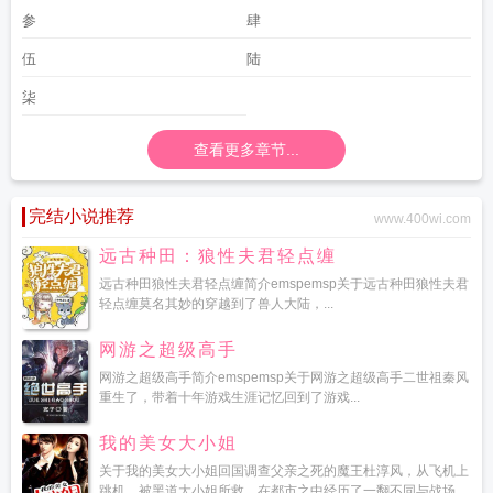
汀烟雨杏花寒全诗
一汀烟雨杏花寒中的汀怎么读
一汀烟雨杏花寒中的寒字妙
参
肆
处
一汀烟雨杏花寒翻译
一汀烟雨杏花寒的拼音
一汀烟雨杏花寒的意思
一汀烟
雨杏花寒的上一句是什么
一汀烟雨杏花寒 还好我没有害死你
燕子不归春色
伍
陆
晚
一汀烟雨杏花寒上一句
燕子不来春事晚
一江烟雨杏花寒
一汀烟雨杏花寒下
柒
一句
一汀烟雨杏花寒的汀读音
燕子不知春事晚一汀烟雨杏花寒
杏花烟雨中
还
好我没有害死你 一汀烟雨杏花寒
一汀烟雨杏花寒间幕三
一汀烟雨什么寒
一汀
查看更多章节...
烟雨杏花寒图片
一汀烟雨杏花寒下一句是什么
一汀烟雨杏花寒PVP环节凶手
一
汀烟雨杏花寒比喻一种动物
一汀烟雨杏花寒好盗笔
一汀烟雨杏花寒上一句是什
么
完结小说推荐
www.400wi.com
远古种田：狼性夫君轻点缠
远古种田狼性夫君轻点缠简介emspemsp关于远古种田狼性夫君
轻点缠莫名其妙的穿越到了兽人大陆，...
网游之超级高手
网游之超级高手简介emspemsp关于网游之超级高手二世祖秦风
重生了，带着十年游戏生涯记忆回到了游戏...
我的美女大小姐
关于我的美女大小姐回国调查父亲之死的魔王杜淳风，从飞机上
跳机，被黑道大小姐所救，在都市之中经历了一翻不同与战场...