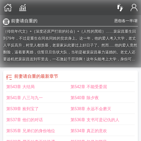
前妻请自重的
恩怨各一半
/著
｛传统年代文｝+｛深度还原严打前的社会｝+｛人性的黑暗｝……裴寂昌重生回
到79年，不过是重生在同名同姓的贫农身上。这一年，他的爱人考入大学，老丈
人平反高升，村里人都羡慕，老裴家从此要过上好日子了。然而......他的爱人竟然
翻脸，逼着要离婚，信誓旦旦告状大队，当初是被裴寂昌暴力逼婚的。老丈人还
要趁机把裴寂昌送到牢里去，一石激起千层浪啊！这年头能考上大学，身份可太
金贵了，工作都是直接分配的，怎么能看上村里的贫民。飞黄腾达后，当然要甩
掉累赘。太欺负人了，他们就是拿捏住老裴家实诚，好欺负。可是现在的裴寂
前妻请自重的
最新章节
昌，早已不是原来的憨厚小伙，你们要去省城过好日子，撇我一个人吃苦？想好
第543章 大结局
第542章 不能受委屈
事！这婚可没这么好离的！就是拖着不离，让你们难受，得求爷爷告奶奶才行。
却不曾有一天，前妻冒着严打的风险，知三当三，非要再跟裴寂昌......
重生1979
第541章 八三与九一
第540章 除夕夜
前妻请自重全文阅读
重生1979前妻请自重免费阅读
前妻请自重在线观看
重生
1979前妻请自重最新章节列表
前妻请自重txt
重生1979前妻请自重
前妻重生放
第539章 捡到宝了
第538章 永远不会磨灭
弃爱
重生前妻请签收
重生前妻gl
重生前妻的逆袭
重生1979前妻请自重 恩怨各
第537章 他们的对话
第536章 支书可是记仇的人
一半 百度
重生前妻要复婚
前妻请自重前方有座山txt
重生前妻别回家全文免费
阅读
重生前妻别回家
重生1979前妻请自重TXT
重生前妻太诱人免费
前妻请自
第535章 兄弟们的身份地位
第534章 真正的意欢
重笔趣阁
总裁请放手
前妻请自重结局
重生1979前妻请自重恩怨各一半
重生