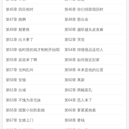
第45章 四目相对
第46章 你们得跟我回村
第47章 跑啊
第48章 豁出命
第49章 都要救
第50章 越听越头皮发麻
第51章 出大事了
第52章 哭坟
第53章 临时搭的戏才刚刚开始唱
第54章 得慢慢品这些人
第55章 寂昌来了啊
第56章 如何接近彭家
第57章 当狗乱叫
第58章 本来是他的位置
第59章 安顿
第60章 离家
第61章 出城
第62章 两幅面孔
第63章 不愧为亲兄妹
第64章 恶人来了
第65章 团聚小别胜新婚
第66章 要紧紧抱着
第67章 女婿上门
第68章 要钱