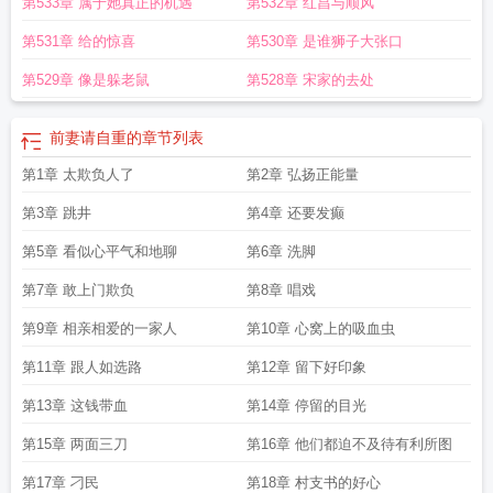
第533章 属于她真正的机遇
第532章 红昌与顺风
1979前妻请自重百科
第531章 给的惊喜
第530章 是谁狮子大张口
第529章 像是躲老鼠
第528章 宋家的去处
前妻请自重的
章节列表
第1章 太欺负人了
第2章 弘扬正能量
第3章 跳井
第4章 还要发癫
第5章 看似心平气和地聊
第6章 洗脚
第7章 敢上门欺负
第8章 唱戏
第9章 相亲相爱的一家人
第10章 心窝上的吸血虫
第11章 跟人如选路
第12章 留下好印象
第13章 这钱带血
第14章 停留的目光
第15章 两面三刀
第16章 他们都迫不及待有利所图
第17章 刁民
第18章 村支书的好心