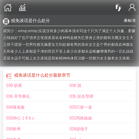
戒免谈话是什么处分
桑榆
/著
戒简介：emsp;emsp;应该没有多少肉基本清水写这个只为了满足个人兴趣…要赚
点钱就好了也不强求文笔很差喜欢各种狗血梗失忆替身之类的都有京圈文女主天
之骄子团宠一切男性都无脑爱女主到处都有男的喜欢女主是个男的都喜欢神颜女
主和多少人上床都是干净的而且不管上多少次床都永远稚嫩懵懂男的一旦乱搞就
是脏永远不可能上女主床就是双标精神肉体双洁癖一切都为女主服务女主谁都不
爱自私自利身体不好性格冷漠但是身体娇弱易推倒无所谓和谁干了什么爱干啥干
啥想干啥干啥男人就是要低头女主就是尊贵max女主受到万千宠爱但是还是自私
戒免谈话是什么处分
最新章节
得要死只考虑自己有白月光是女的死了第一次在这个手上避雷女主不太能自理白
039 炒菜
038 脱
幼瘦男方多有大上一轮或多的不喜欢满口粗贬低女主的什么母狗骚逼这种词一旦
说出来永远pass绝对是反面小路人所有男配在女主面前都是卑微的但凡让女主不
036 开学典礼
035 挂名导师
舒服迟早后悔迟早付出惨痛代价作者我有点媚男慎入女主从小就开始乱搞了现在
也还没成年玻璃心不喜勿喷请左转退出很多骨科叔叔舅舅表哥堂哥亲哥雄竞很多
034葵老板
033只射一壶
世交很多青梅的竹马竹马竹马竹竹竹马马马尤其爱哥哥一箩筐哥哥修罗场
戒免谈
032钟心 1 8 b c
031同姓妹妹
话是什么处分
戒的拼音
戒烟药有用吗
戒奢以俭前一句
戒烟后50天各种病都来
了
戒烟几天算成功
戒烟是慢慢戒还是马上一支都不抽
戒烟贴真的能戒烟吗
戒
030抢隼
029进场子
字图片
戒组词
有啥影响
戒断反应
戒色的好处
戒定真香赞原文
戒圈大小测量