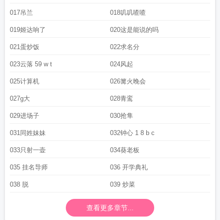
017吊兰
018叽叽喳喳
019姬达响了
020这是能说的吗
021蛋炒饭
022求名分
023云落 59 w t
024风起
025计算机
026篝火晚会
027g大
028青鸾
029进场子
030抢隼
031同姓妹妹
032钟心 1 8 b c
033只射一壶
034葵老板
035 挂名导师
036 开学典礼
038 脱
039 炒菜
查看更多章节...