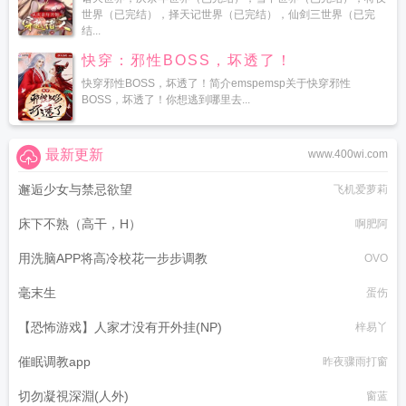
世界（已完结），择天记世界（已完结），仙剑三世界（已完
结...
快穿：邪性BOSS，坏透了！
快穿邪性BOSS，坏透了！简介emspemsp关于快穿邪性
BOSS，坏透了！你想逃到哪里去...
最新更新
www.400wi.com
邂逅少女与禁忌欲望
飞机爱萝莉
床下不熟（高干，H）
啊肥阿
用洗脑APP将高冷校花一步步调教
OVO
毫末生
蛋伤
【恐怖游戏】人家才没有开外挂(NP)
梓易丫
催眠调教app
昨夜骤雨打窗
切勿凝視深淵(人外)
窗蓝