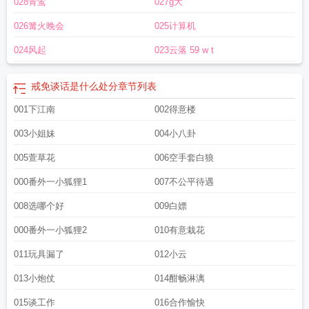
028青鸾
027g大
对照表
戒尺
诫子书
戒烟最难熬的是哪几天
戒子书
包括生理脱毒
戒烟1-30天
身体变化
戒烟会出现哪些身体的症状
戒毒人员在什么等方面不受歧视
戒尺的拼
026篝火晚会
025计算机
音
戒烟1-7天身体变化
戒台寺
戒烟的正确方法
戒断
戒子带手指的说法
戒
指
戒五笔怎么打
戒烟最难熬的三段时间
戒烟后的症状 突然戒烟后的13种表
024风起
023云落 59 w t
现
戒奶涨奶痛有什么缓解方法
戒牒
戒牒是什么意思
戒色多久能恢复正常人
戒
烟有什么反应和症状
戒的四字词语
戒烟多久烟瘾才会消失
戒的部首
戒烟的最
戒免谈话是什么处分
章节列表
佳方法
戒定慧
戒色多少天算成功
戒毒是一个长期的过程
戒色吧
戒色
戒怎么
读
001下江南
戒的偏旁部首
戒指的戴法和意义
诫勉谈话属于什么处分行为
002得意楼
戒色期间有哪
些戒断反应
诫子书的注释和翻译
戒手淫多久能恢复
戒烟后多久肺部才能彻底干
003小姐妹
004小八卦
净
戒烟的好处
戒尺读音
戒的笔顺
戒牒证是啥
戒不掉
戒为良药
戒手婬能恢复
吗
005萱草花
006空手套白狼
000番外一小狐狸1
007不公平待遇
008选哪个好
009白嫖
000番外一小狐狸2
010有意栽花
011玩具漏了
012小云
013小炮仗
014酣畅淋漓
015谈工作
016合作愉快