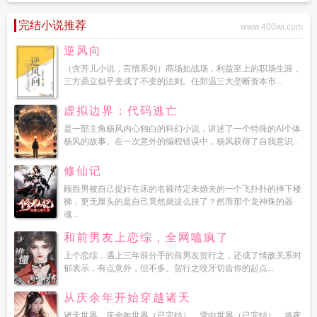
完结小说推荐
www.400wi.com
逆风向
（含芳儿小说，言情系列）商场如战场，利益至上的职场生涯，
三方鼎立似乎变成了不变的法则。任郑温三大垄断资本市...
虚拟边界：代码逃亡
是一部主角杨风内心独白的科幻小说，讲述了一个特殊的AI个体
杨风的故事。在一次意外的编程错误中，杨风获得了自我意识...
修仙记
顾胜男被自己捉奸在床的名额待定未婚夫的一个飞扑扑的摔下楼
梯，更无厘头的是自己竟然就这么挂了？然而那个龙神珠的器
魂...
和前男友上恋综，全网嗑疯了
上个恋综，遇上三年前分手的前男友贺行之，还成了情敌关系时
郁表示，有点意外，但不多。贺行之咬牙切齿你的起点...
从庆余年开始穿越诸天
诸天世界，庆余年世界（已完结），雪中世界（已完结），将夜