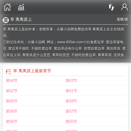
草 离离原上
老猹
/著
草 离离原上是由作者：老猹所著，火爆小说网免费提供草 离离原上全文在线阅
读。
三秒记住本站：火爆小说网 网址：www.400wi.com
小白兔窝边草
窝边草接电
话
窝边草不能吃
不能吃窝边草
窝边草还有什么草
胡雪岩窝边草
离别草原
窝
边草反义词
离窝杀是什么意思
离草的意思
不能吃的窝边草
离离草原
流氓兔与
窝边草
窝边草最后怎么了
离离草的作品
窝边草的近义词
离离草是什么药
窝边
草代表几个数字
草 离离原上
什么叫窝边草
离离草是什么意思
离草是什么意
草 离离原上
最新章节
思
窝边草回头草
窝边草到底能不能吃
离窝是什么意思
窝边草的反义词
压倒窝
第64节
第63节
边草电视剧
离离草的意思
窝边草不吃白不吃
离离草 绿!不仅仅是种颜色
离离草
作品
窝边草是什么
窝边草怎么写
窝边草近义词
离离窝边草 老猹
窝边草代表
第62节
第61节
数字什么
为什么喜欢吃窝边草
窝边草是什么数字
窝边草网络用语
窝边草代表
什么数字
兔子不吃窝边草窝边草
健康养生窝边草
窝边草是不是指喜欢朋友
第60节
第59节
第58节
第57节
第56节
第55节