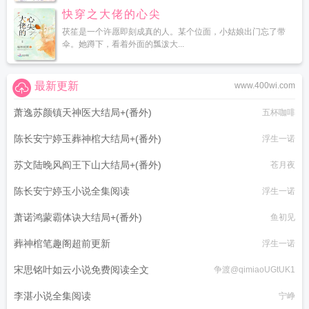
快穿之大佬的心尖
茯笙是一个许愿即刻成真的人。某个位面，小姑娘出门忘了带
伞。她蹲下，看着外面的瓢泼大...
最新更新
www.400wi.com
萧逸苏颜镇天神医大结局+(番外)
五杯咖啡
陈长安宁婷玉葬神棺大结局+(番外)
浮生一诺
苏文陆晚风阎王下山大结局+(番外)
苍月夜
陈长安宁婷玉小说全集阅读
浮生一诺
萧诺鸿蒙霸体诀大结局+(番外)
鱼初见
葬神棺笔趣阁超前更新
浮生一诺
宋思铭叶如云小说免费阅读全文
争渡@qimiaoUGtUK1
李湛小说全集阅读
宁峥