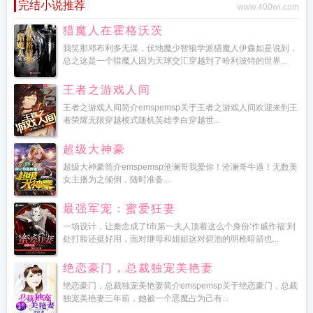
完结小说推荐
www.400wi.com
猎魔人在霍格沃茨
我笑那邓布利多无谋，伏地魔少智狼学派猎魔人伊森如是说到，
总之这是一个猎魔人因为天球交汇穿越到了哈利波特的世界...
王者之游戏人间
王者之游戏人间简介emspemsp关于王者之游戏人间欢迎来到王
者荣耀无限穿越模式随机英雄李白穿越世...
超级大神豪
超级大神豪简介emspemsp沧澜哥我爱你！沧澜哥牛逼！无数美
女主播为之倾倒，随时准备...
最强军宠：蜜爱狂妻
一场设计，让秦念成了t市第一夫人顶着这么个身份‘作威作福’到
处打脸还挺好用，面对继母和姐姐这对碧池的明枪暗箭也...
绝恋豪门，总裁独宠美艳妻
绝恋豪门，总裁独宠美艳妻简介emspemsp关于绝恋豪门，总裁
独宠美艳妻三年前，她被一个恶魔占为己有...