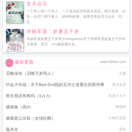
玄天运石
一个男人和一个女人，一个混沌祖宝和祖宝器灵，两只老虎，以
及一众宗门弟子家人，成神的故事。如果您喜欢玄天运石，别
忘...
华丽军宠：妖妻五千岁
华丽军宠妖妻五千岁简介emspemsp关于华丽军宠妖妻五千岁本
文甜宠，双洁，1v1戴莫渊从未...
最新更新
www.400wi.com
召唤绿传（召唤万岁同人）
无媛
约会大作战：关于Bed End线的五河士道重生的那些事
虚无圣母
医生我还有救吗（1v1 h）
洛洛不大方
撬墙角（高H）
啊肥阿
偷窥老公出轨（女绿红帽）
今晚开高铁
毫末生
蛋伤