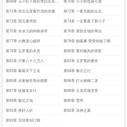
第69章 玉小肛下跪祈求比比东解
第70章 小小的也很可爱
毒
第71章 你怎么穿着竹清的衣服
第72章 一夜无眠的众女
第73章 四元素学院
第74章 一定要废了那小子
第75章 水冰儿的特殊请求
第76章 震惊全场的掌法
第77章 火舞道心破碎
第78章 独孤雁 荣荣你输了哦
第79章 玉罗冕的杀意
第80章 看到秦风的背影
第81章 只要八十八万八
第82章 玉罗冕的袭杀
第83章 毒霸天下之名
第84章 极北之行
第85章 水家秘辛我全都要
第86章 打火姬柳二龙
第87章 收服龙女仆
第88章 火龙武魂变异
第89章 极北之地
第90章 雪帝
第91章 兽奸人奸
第92章 冰神之墓
第93章 完结章别订阅