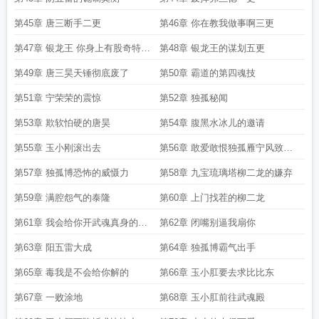
第45章 唐三断手二更
第46章 你在教我做事啊三更
第47章 银龙王 你身上有股奇特的
第48章 银龙王的谋划五更
味道四更
第49章 唐三昊天锤彻底废了
第50章 霸道的第四魂技
第51章 宁荣荣的震惊
第52章 独孤秘闻
第53章 欺软怕硬的唐昊
第54章 腹黑水冰儿的邀请
第55章 玉小刚滚出去
第56章 敢爱敢恨独孤雁宁风致到
来
第57章 独孤博恐怖的威慑力
第58章 九宝琉璃塔柳二龙的嫌弃
第59章 满腔怨气的泰隆
第60章 上门找茬的柳二龙
第61章 我会给你开武魂真身的机
第62章 闭嘴别逼我扇你
会吗
第63章 阳五雷大成
第64章 独孤博霸气出手
第65章 毒我是不会给你解的
第66章 玉小肛要去求比比东
第67章 一败涂地
第68章 玉小肛前往武魂殿