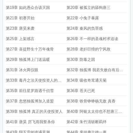
第19章 如此愚众合该灭国
第20章 被孤立的舔狗唐三
第21章 初赛开始
第22章 小兔子暴露
第23章 唐昊来袭
第24章 秦风的负罪感
第25章 上架感言
第26章 不一样的圣魂村求追读
第27章 喜提野生十万年魂骨
第28章 老奸巨猾的宁风致
第29章 独孤博上门送温暖
第30章 防毒之因
第31章 冰火两仪眼
第32章 独孤博 我若失败自有后来
人
第33章 毒丹之法天使投资人的回
第34章 吸收奇茸通天菊
报
第35章 前往星罗路遇千仞雪
第36章 苍天已死
第37章 忽悠独孤博加入道盟
第38章 铁骨铮铮杨无敌 真香
第39章 独孤博 真正的天使投资人
第40章 阿银太太你也不想唐三受
欺负吧
第41章 唐昊 厉飞雨我誓杀你
第42章 朱竹清斩断羁绊
第43章 阴五雷的诡谲莫测
第44章 废掉弗兰德一更