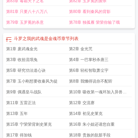
第83章 毒霸天下之名
第82章 玉罗冕的袭杀
第81章 只要八十八万八
第80章 看到秦风的背影
第79章 玉罗冕的杀意
第78章 独孤雁 荣荣你输了哦
斗罗之我的武魂是金魂币
章节列表
第1章 废武魂金光
第2章 金光咒
第3章 收拾流氓兔
第4章 一巴掌秒杀唐三
第5章 研究功法道心诀
第6章 轻松智取萧尘宇
第7章 玉小刚想要收秦风为徒
第8章 我懒得说你不配听
第9章 偶遇皇斗战队
第10章 吸收第一魂环加入异兽学
院
第11章 五雷正法
第12章 交流赛
第13章 五年
第14章 初见史莱克
第15章 宁荣荣背刺史莱克
第16章 朱小姐还请您自重
第17章 得加钱
第18章 贵族的肮脏手段