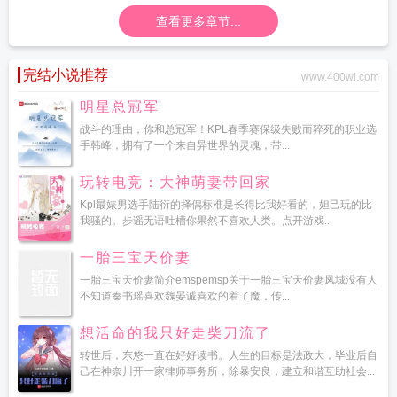
查看更多章节...
完结小说推荐
www.400wi.com
明星总冠军
战斗的理由，你和总冠军！KPL春季赛保级失败而猝死的职业选
手韩峰，拥有了一个来自异世界的灵魂，带...
玩转电竞：大神萌妻带回家
Kpl最婊男选手陆衍的择偶标准是长得比我好看的，妲己玩的比
我骚的。步谣无语吐槽你果然不喜欢人类。点开游戏...
一胎三宝天价妻
一胎三宝天价妻简介emspemsp关于一胎三宝天价妻凤城没有人
不知道秦书瑶喜欢魏晏诚喜欢的着了魔，传...
想活命的我只好走柴刀流了
转世后，东悠一直在好好读书。人生的目标是法政大，毕业后自
己在神奈川开一家律师事务所，除暴安良，建立和谐互助社会...