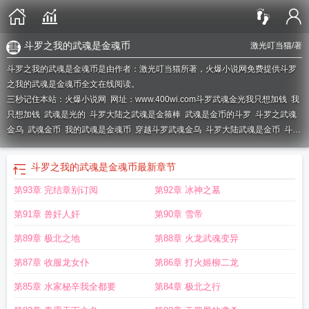
斗罗之我的武魂是金魂币
激光叮当猫
/著
斗罗之我的武魂是金魂币是由作者：激光叮当猫所著，火爆小说网免费提供斗罗
之我的武魂是金魂币全文在线阅读。
三秒记住本站：火爆小说网 网址：www.400wi.com
斗罗武魂金光我只想加钱
我
只想加钱
武魂是光的
斗罗大陆之武魂是金箍棒
武魂是金币的斗罗
斗罗之武魂
金乌
武魂金币
我的武魂是金魂币
穿越斗罗武魂金乌
斗罗大陆武魂是金币
斗罗
之我的武魂是金子
斗罗武魂金光我只想加钱笔趣阁
斗罗大陆武魂是金币的
斗罗
武魂金光
斗罗之我的武魂是金魂币
我只想加钱笔趣阁
斗罗之武魂金刚
斗罗武
斗罗之我的武魂是金魂币
最新章节
魂金光我只想加钱免费阅读
穿越斗罗武魂是金币
斗罗之武魂是金丹
斗罗我的武
第93章 完结章别订阅
第92章 冰神之墓
魂是金龙王
武魂是金丹的斗罗
斗罗武魂金箍棒
斗罗之我的武魂是金龙
斗罗之
武魂金雕
斗罗之武魂金属
斗罗我的武魂是金币
斗罗武魂金光我只想加钱
第91章 兽奸人奸
第90章 雪帝
TXT
斗罗武魂金光我只想加钱秦风
我只想加钱最新章节
斗罗之武魂是金乌
斗
罗我的武魂是光
武魂是金币
我只想加钱免费
第89章 极北之地
第88章 火龙武魂变异
第87章 收服龙女仆
第86章 打火姬柳二龙
第85章 水家秘辛我全都要
第84章 极北之行