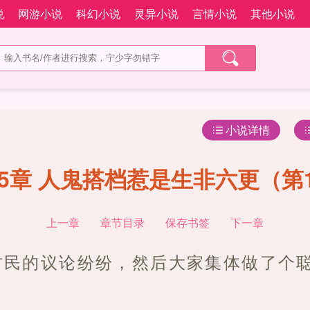
说
网游小说
科幻小说
灵异小说
言情小说
其他小说
小说详情
15章 人鬼搭档惹是生非六更（第
上一章
章节目录
保存书签
下一章
村民的议论纷纷，然后大家集体做了个