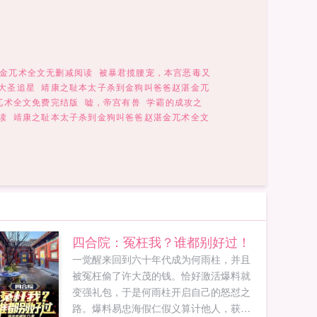
金兀术全文无删减阅读
被暴君揽腰宠，本宫恶毒又
大圣追星
靖康之耻本太子杀到金狗叫爸爸赵湛金兀
兀术全文免费完结版
嘘，帝宫有兽
学霸的成攻之
读
靖康之耻本太子杀到金狗叫爸爸赵湛金兀术全文
四合院：冤枉我？谁都别好过！
一觉醒来回到六十年代成为何雨柱，并且
被冤枉偷了许大茂的钱。恰好激活爆料就
变强礼包，于是何雨柱开启自己的怒怼之
路。爆料易忠海假仁假义算计他人，获得