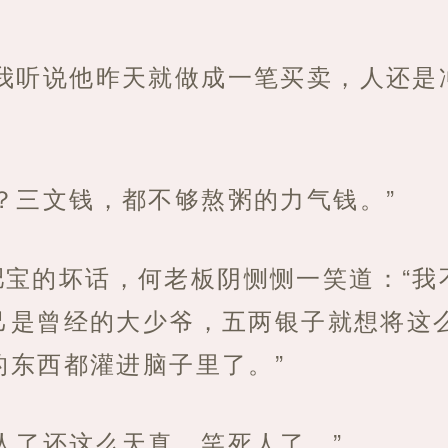
，我听说他昨天就做成一笔买卖，人还是
？三文钱，都不够熬粥的力气钱。”
肥宝的坏话，何老板阴恻恻一笑道：“我
己是曾经的大少爷，五两银子就想将这
的东西都灌进脑子里了。”
人了还这么天真，笑死人了。”