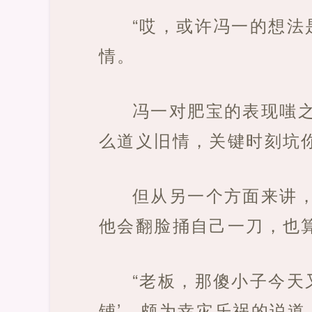
“哎，或许冯一的想法
情。
冯一对肥宝的表现嗤
么道义旧情，关键时刻坑
但从另一个方面来讲
他会翻脸捅自己一刀，也
“老板，那傻小子今天
铺’，颇为幸灾乐祸的说道