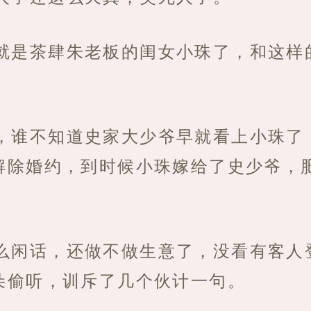
的就是茶肆朱老板的闺女小珠了，和这样
了，谁不知道史家大少爷早就看上小珠了
解除婚约，到时候小珠嫁给了史少爷，
么闲话，还做不做生意了，没看有客人
朵偷听，训斥了几个伙计一句。