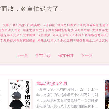
哄而散，各自忙碌去了。
？
火影：我只能抽出S级奖励
天道神殿
靖康之耻本太子杀到金狗叫爸爸赵湛
免费阅读无弹窗
靖康之耻本太子杀到金狗叫爸爸赵湛金兀术后续
大爆西游之
爸爸赵湛金兀术全文未删减
入骨惊梦
靖康之耻本太子杀到金狗叫爸爸赵湛金
帝李龙鳞苏凤翎免费完整版
靖康之耻本太子杀到金狗叫爸爸赵湛金兀术全文阅
上一章
章节目录
保存书签
下一章
我真没想出名啊
探
（新书，我只会拍烂片啊，已发！）那一
艺
年，穷疯了的陆远拿着五个小时写好的剧
改
本，成功地向某白富美忽悠了一百万投资
人
起初的他只想花八十万随便拍拍应付下，