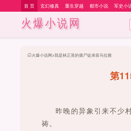
首 页
玄幻修真
重生穿越
都市小说
军史小
火爆小说网
火爆小说网
>
我是林正英的僵尸徒弟喜马拉雅
第1
昨晚的异象引来不少
祷。