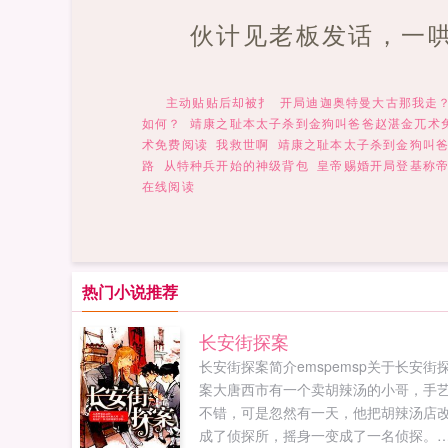
伙计见老板发话，一
主动贴贴后却被扌
开局迪迦奥特曼大古那我走
如何？
靖康之耻本太子杀到金狗叫爸爸赵湛金兀术
术免费阅读
我救世啊
靖康之耻本太子杀到金狗叫
路
从特种兵开始的神级背包
皇帝赐婚开局登基称
在线阅读
热门小说推荐
长安街探案
长安街探案简介emspemsp关于长安街
案大唐西市有一个卖胡辣汤的小哥，手
不错，可是忽然有一天，他把胡辣汤店
成了侦探所，摇身一变成了一名侦探。