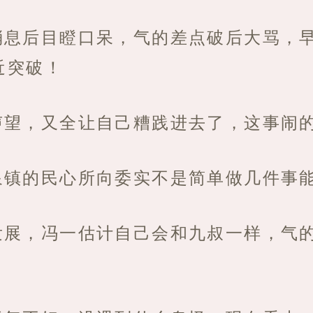
消息后目瞪口呆，气的差点破后大骂，
近突破！
声望，又全让自己糟践进去了，这事闹
泉镇的民心所向委实不是简单做几件事
发展，冯一估计自己会和九叔一样，气