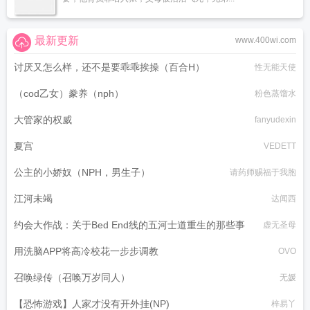
最新更新
www.400wi.com
讨厌又怎么样，还不是要乖乖挨操（百合H）
性无能天使
（cod乙女）豢养（nph）
粉色蒸馏水
大管家的权威
fanyudexin
夏宫
VEDETT
公主的小娇奴（NPH，男生子）
请药师赐福于我胞
江河未竭
达闻西
约会大作战：关于Bed End线的五河士道重生的那些事
虚无圣母
用洗脑APP将高冷校花一步步调教
OVO
召唤绿传（召唤万岁同人）
无媛
【恐怖游戏】人家才没有开外挂(NP)
梓易丫