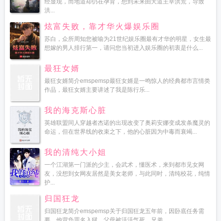
经显现，而地道却仍在孕育，想到未来由天道主宰洪荒，导致
洪...
炫富失败，靠才华火爆娱乐圈
苏白，众所周知您被喻为21世纪娱乐圈最有才华的明星，女生最
想嫁的男人排行第一，请问您当初进入娱乐圈的初衷是什么...
最狂女婿
最狂女婿简介emspemsp最狂女婿是一鸣惊人的经典都市言情类
作品，最狂女婿主要讲述了我是陈行乐...
我的海克斯心脏
英雄联盟同人穿越者杰诺的出现改变了奥莉安娜变成发条魔灵的
命运，但在世界线的收束之下，他的心脏因为中毒而衰竭...
我的清纯大小姐
一个江湖第一门派的少主，会武术，懂医术，来到都市见女网
友，没想到女网友居然是美女老师，与此同时，清纯校花，纯情
护...
归国狂龙
归国狂龙简介emspemsp关于归国狂龙五年前，因卧底任务需
要，他背负罪名入狱，父母被活活气死，兄弟...