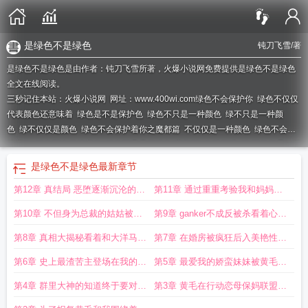
是绿色不是绿色
钝刀飞雪
/著
是绿色不是绿色是由作者：钝刀飞雪所著，火爆小说网免费提供是绿色不是绿色
全文在线阅读。
三秒记住本站：火爆小说网 网址：www.400wi.com
绿色不会保护你
绿色不仅仅
代表颜色还意味着
绿色是不是保护色
绿色不只是一种颜色
绿不只是一种颜
色
绿不仅仅是颜色
绿色不会保护着你之魔都篇
不仅仅是一种颜色
绿色不会保
护着妳
绿色不在保护着你
绿色不只是保护色(完整版) 在线阅读
绿 不仅仅是一种
颜色
绿色是保护色什么意思?
绿色不只是颜色作文
绿色永远只是配色
绿色不只
是绿色不是绿色
最新章节
是保护色(完整版)作者钝刀飞雪
绿色不只是保护色(完整版)作者钝刀
绿色不仅仅
第12章 真结局 恶堕逐渐沉沦的全
第11章 通过重重考验我和妈妈苦
是一种颜色
绿色不会保护着你第一
绿色不会保护着你最新
绿色只是你的保护
色
绿色是最好的保护色
绿色不会保护着你章节目录
绿色不只是保护色(完整
员肉便器
难的旅程终于结束了
第10章 不但身为总裁的姑姑被张
第9章 ganker不成反被杀看着心爱
版)
绿不仅仅是一种颜色25
绿色只是我的保护色
绿色只是一种颜色
绿色是你的
保护色
涛脱光衣服在公园进行野外调教连
是绿色不是绿色
绿色既不是冷色也不是暖色
的妈妈在自己面前和黄毛淫乱
绿不仅仅是一种颜色21
绿
第8章 真相大揭秘看着和大洋马一
第7章 在婚房被疯狂后入美艳性感
色不会保护着你
绿色还是不绿色是什么意思
绿色不会保护着你5
绿色是保护色
自己最爱的妈妈也疯狂被放置paly
PLAY
起被双飞的妈妈我只能去学校把那
妈妈一战目
第6章 史上最渣苦主登场在我的推
第5章 最爱我的娇蛮妹妹被黄毛就
吗
绿色不绿色是什么意思
把刀拿出来
波助澜下最爱我的妹妹已经彻底的
在一墙之隔破处调教而我一无所知
第4章 群里大神的知道终于要对妈
第3章 黄毛在行动恋母保妈联盟初
倒向了黄毛接下来妹妹的命运只会
妈进行最终攻势我却最终错失良机
登场