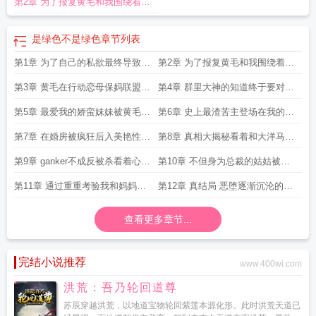
第2章 为了报复黄毛和我围绕着自
是变成黄毛的肉便器
己温柔的妈妈进行了一个赌约而我
是绿色不是绿色
章节列表
必须阻止这件事情的发生
第1章 为了自己的私欲最终导致温
第2章 为了报复黄毛和我围绕着自
柔的医生妈妈可爱的JK妹妹严厉的
己温柔的妈妈进行了一个赌约而我
第3章 黄毛在行动恋母保妈联盟初
第4章 群里大神的知道终于要对妈
总裁姑姑一步步被以前看不起的黄
必须阻止这件事情的发生
登场
妈进行最终攻势我却最终错失良机
第5章 最爱我的娇蛮妹妹被黄毛就
第6章 史上最渣苦主登场在我的推
毛攻略沦陷调教成胯下孕奴
在一墙之隔破处调教而我一无所知
波助澜下最爱我的妹妹已经彻底的
第7章 在婚房被疯狂后入美艳性感
第8章 真相大揭秘看着和大洋马一
倒向了黄毛接下来妹妹的命运只会
妈妈一战目
起被双飞的妈妈我只能去学校把那
第9章 ganker不成反被杀看着心爱
第10章 不但身为总裁的姑姑被张
是变成黄毛的肉便器
把刀拿出来
的妈妈在自己面前和黄毛淫乱
涛脱光衣服在公园进行野外调教连
第11章 通过重重考验我和妈妈苦
第12章 真结局 恶堕逐渐沉沦的全
PLAY
自己最爱的妈妈也疯狂被放置paly
难的旅程终于结束了
员肉便器
查看更多章节...
完结小说推荐
www.400wi.com
洪荒：吾乃轮回道尊
苏辰穿越洪荒，以地道宝物轮回紫莲本源化形。此时洪荒天道已